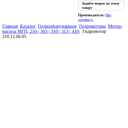
Задайте вопрос по этому
товару
Производитель:
Ин-
терминус
Главная
Каталог
Гидрооборудование
Гидромоторы
Мотор-
насосы МГП, 210-; 303-; 310-; 313-; 410-
Гидромотор
210.12.06.05
(863)
226-93-
59
(863)
226-93-
80