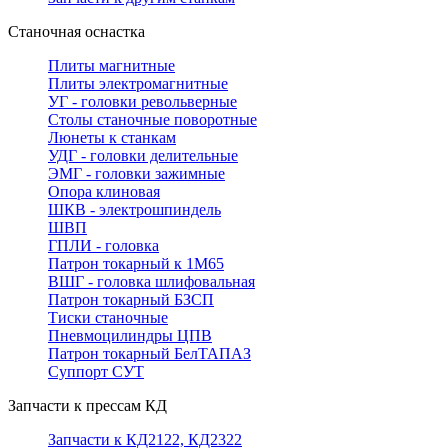
Станочная оснастка
Плиты магнитные
Плиты электромагнитные
УГ - головки револьверные
Столы станочные поворотные
Люнеты к станкам
УДГ - головки делительные
ЭМГ - головки зажимные
Опора клиновая
ШКВ - электрошпиндель
ШВП
ГПЛИ - головка
Патрон токарный к 1М65
ВШГ - головка шлифовальная
Патрон токарный БЗСП
Тиски станочные
Пневмоцилиндры ЦПВ
Патрон токарный БелТАПАЗ
Суппорт СУТ
Запчасти к прессам КД
Запчасти к КД2122, КД2322