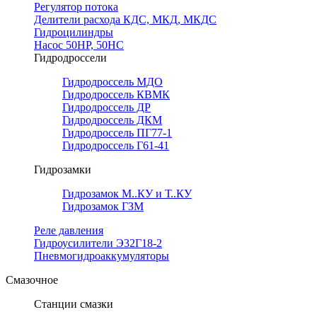
Регулятор потока
Делители расхода КДС, МКД, МКДС
Гидроцилиндры
Насос 50НР, 50НС
Гидродроссели
Гидродроссель МДО
Гидродроссель КВМК
Гидродроссель ДР
Гидродроссель ДКМ
Гидродроссель ПГ77-1
Гидродроссель Г61-41
Гидрозамки
Гидрозамок М..КУ и Т..КУ
Гидрозамок ГЗМ
Реле давления
Гидроусилители Э32Г18-2
Пневмогидроаккумуляторы
Смазочное
Станции смазки