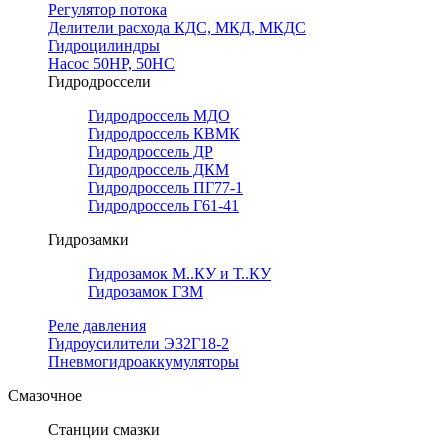
Регулятор потока
Делители расхода КДС, МКД, МКДС
Гидроцилиндры
Насос 50НР, 50НС
Гидродроссели
Гидродроссель МДО
Гидродроссель КВМК
Гидродроссель ДР
Гидродроссель ДКМ
Гидродроссель ПГ77-1
Гидродроссель Г61-41
Гидрозамки
Гидрозамок М..КУ и Т..КУ
Гидрозамок ГЗМ
Реле давления
Гидроусилители Э32Г18-2
Пневмогидроаккумуляторы
Смазочное
Станции смазки