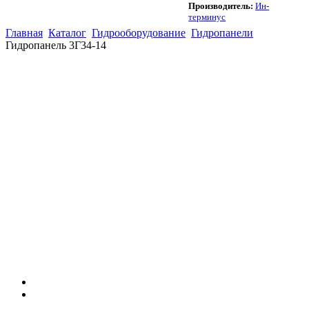
Производитель:
Ин-
терминус
Главная
Каталог
Гидрооборудование
Гидропанели
Гидропанель 3Г34-14
(863)
226-93-
59
(863)
226-93-
80