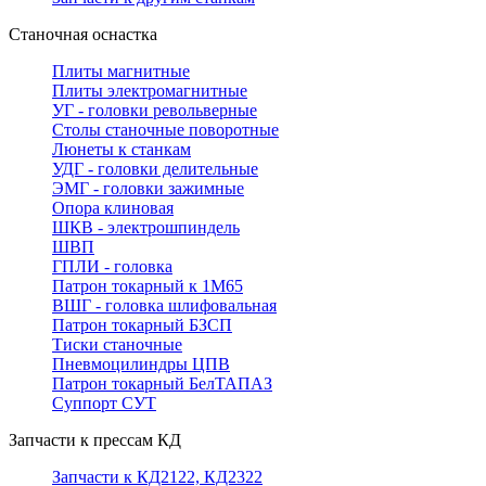
Станочная оснастка
Плиты магнитные
Плиты электромагнитные
УГ - головки револьверные
Столы станочные поворотные
Люнеты к станкам
УДГ - головки делительные
ЭМГ - головки зажимные
Опора клиновая
ШКВ - электрошпиндель
ШВП
ГПЛИ - головка
Патрон токарный к 1М65
ВШГ - головка шлифовальная
Патрон токарный БЗСП
Тиски станочные
Пневмоцилиндры ЦПВ
Патрон токарный БелТАПАЗ
Суппорт СУТ
Запчасти к прессам КД
Запчасти к КД2122, КД2322