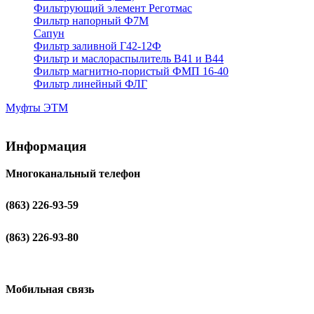
Фильтрующий элемент Реготмас
Фильтр напорный Ф7М
Сапун
Фильтр заливной Г42-12Ф
Фильтр и маслораспылитель В41 и В44
Фильтр магнитно-пористый ФМП 16-40
Фильтр линейный ФЛГ
Муфты ЭТМ
Информация
Многоканальный телефон
(863) 226-93-59
(863) 226-93-80
Мобильная связь