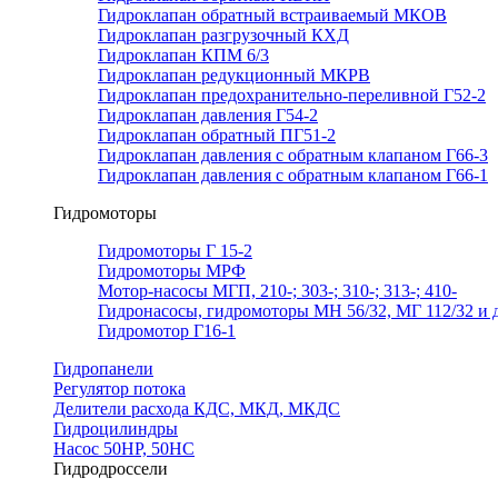
Гидроклапан обратный встраиваемый МКОВ
Гидроклапан разгрузочный КХД
Гидроклапан КПМ 6/3
Гидроклапан редукционный МКРВ
Гидроклапан предохранительно-переливной Г52-2
Гидроклапан давления Г54-2
Гидроклапан обратный ПГ51-2
Гидроклапан давления с обратным клапаном Г66-3
Гидроклапан давления с обратным клапаном Г66-1
Гидромоторы
Гидромоторы Г 15-2
Гидромоторы МРФ
Мотор-насосы МГП, 210-; 303-; 310-; 313-; 410-
Гидронасосы, гидромоторы МН 56/32, МГ 112/32 и д
Гидромотор Г16-1
Гидропанели
Регулятор потока
Делители расхода КДС, МКД, МКДС
Гидроцилиндры
Насос 50НР, 50НС
Гидродроссели