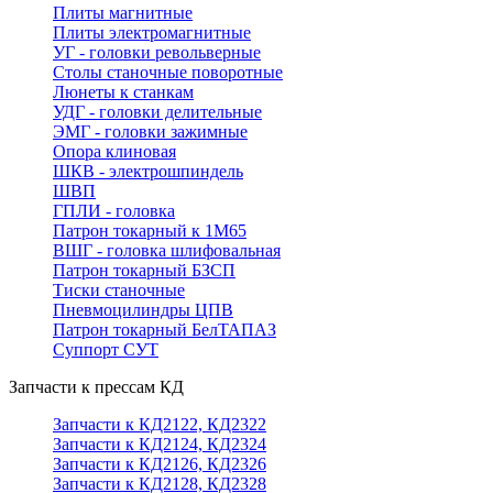
Плиты магнитные
Плиты электромагнитные
УГ - головки револьверные
Столы станочные поворотные
Люнеты к станкам
УДГ - головки делительные
ЭМГ - головки зажимные
Опора клиновая
ШКВ - электрошпиндель
ШВП
ГПЛИ - головка
Патрон токарный к 1М65
ВШГ - головка шлифовальная
Патрон токарный БЗСП
Тиски станочные
Пневмоцилиндры ЦПВ
Патрон токарный БелТАПАЗ
Суппорт СУТ
Запчасти к прессам КД
Запчасти к КД2122, КД2322
Запчасти к КД2124, КД2324
Запчасти к КД2126, КД2326
Запчасти к КД2128, КД2328