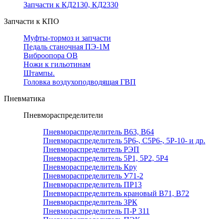
Запчасти к КД2130, КД2330
Запчасти к КПО
Муфты-тормоз и запчасти
Педаль станочная ПЭ-1М
Виброопора ОВ
Ножи к гильотинам
Штампы.
Головка воздухоподводящая ГВП
Пневматика
Пневмораспределители
Пневмораспределитель В63, В64
Пневмораспределитель 5Р6-, С5Р6-, 5Р-10- и др.
Пневмораспределитель РЭП
Пневмораспределитель 5Р1, 5Р2, 5Р4
Пневмораспределитель Кру
Пневмораспределитель У71-2
Пневмораспределитель ПР13
Пневмораспределитель крановый В71, В72
Пневмораспределитель 3РК
Пневмораспределитель П-Р 311