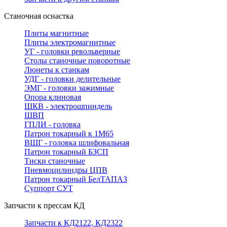
Станочная оснастка
Плиты магнитные
Плиты электромагнитные
УГ - головки револьверные
Столы станочные поворотные
Люнеты к станкам
УДГ - головки делительные
ЭМГ - головки зажимные
Опора клиновая
ШКВ - электрошпиндель
ШВП
ГПЛИ - головка
Патрон токарный к 1М65
ВШГ - головка шлифовальная
Патрон токарный БЗСП
Тиски станочные
Пневмоцилиндры ЦПВ
Патрон токарный БелТАПАЗ
Суппорт СУТ
Запчасти к прессам КД
Запчасти к КД2122, КД2322