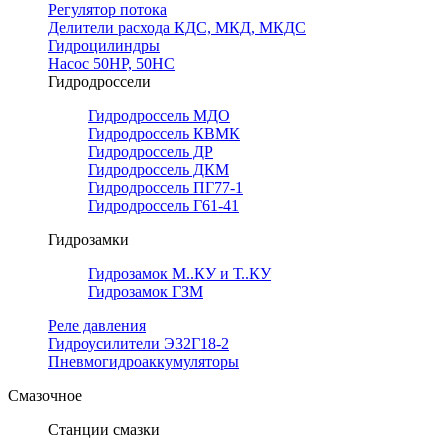
Регулятор потока
Делители расхода КДС, МКД, МКДС
Гидроцилиндры
Насос 50НР, 50НС
Гидродроссели
Гидродроссель МДО
Гидродроссель КВМК
Гидродроссель ДР
Гидродроссель ДКМ
Гидродроссель ПГ77-1
Гидродроссель Г61-41
Гидрозамки
Гидрозамок М..КУ и Т..КУ
Гидрозамок ГЗМ
Реле давления
Гидроусилители Э32Г18-2
Пневмогидроаккумуляторы
Смазочное
Станции смазки