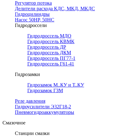
Регулятор потока
Делители расхода КДС, МКД, МКДС
Гидроцилиндры
Насос 50НР, 50НС
Гидродроссели
Гидродроссель МДО
Гидродроссель КВМК
Гидродроссель ДР
Гидродроссель ДКМ
Гидродроссель ПГ77-1
Гидродроссель Г61-41
Гидрозамки
Гидрозамок М..КУ и Т..КУ
Гидрозамок ГЗМ
Реле давления
Гидроусилители Э32Г18-2
Пневмогидроаккумуляторы
Смазочное
Станции смазки