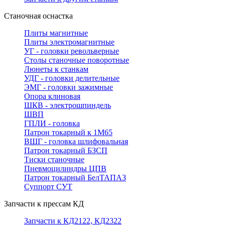
Станочная оснастка
Плиты магнитные
Плиты электромагнитные
УГ - головки револьверные
Столы станочные поворотные
Люнеты к станкам
УДГ - головки делительные
ЭМГ - головки зажимные
Опора клиновая
ШКВ - электрошпиндель
ШВП
ГПЛИ - головка
Патрон токарный к 1М65
ВШГ - головка шлифовальная
Патрон токарный БЗСП
Тиски станочные
Пневмоцилиндры ЦПВ
Патрон токарный БелТАПАЗ
Суппорт СУТ
Запчасти к прессам КД
Запчасти к КД2122, КД2322