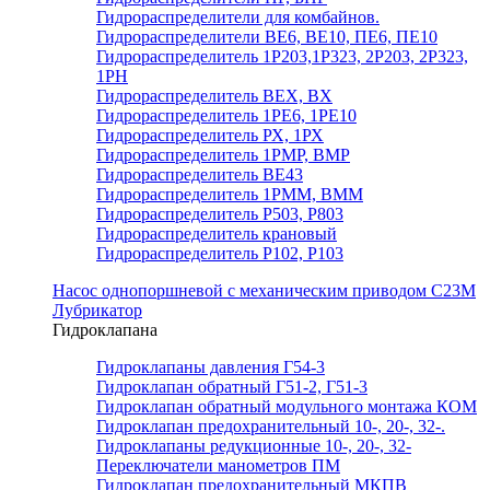
Гидрораспределители для комбайнов.
Гидрораспределители ВЕ6, ВЕ10, ПЕ6, ПЕ10
Гидрораспределитель 1Р203,1Р323, 2Р203, 2Р323,
1РН
Гидрораспределитель ВЕХ, ВХ
Гидрораспределитель 1РЕ6, 1РЕ10
Гидрораспределитель РХ, 1РХ
Гидрораспределитель 1РМР, ВМР
Гидрораспределитель ВЕ43
Гидрораспределитель 1РММ, ВММ
Гидрораспределитель Р503, Р803
Гидрораспределитель крановый
Гидрораспределитель Р102, Р103
Насос однопоршневой с механическим приводом С23М
Лубрикатор
Гидроклапана
Гидроклапаны давления Г54-3
Гидроклапан обратный Г51-2, Г51-3
Гидроклапан обратный модульного монтажа КОМ
Гидроклапан предохранительный 10-, 20-, 32-.
Гидроклапаны редукционные 10-, 20-, 32-
Переключатели манометров ПМ
Гидроклапан предохранительный МКПВ