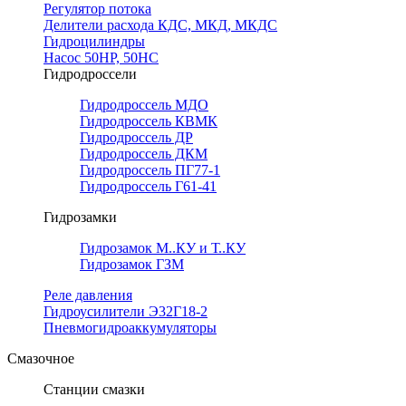
Регулятор потока
Делители расхода КДС, МКД, МКДС
Гидроцилиндры
Насос 50НР, 50НС
Гидродроссели
Гидродроссель МДО
Гидродроссель КВМК
Гидродроссель ДР
Гидродроссель ДКМ
Гидродроссель ПГ77-1
Гидродроссель Г61-41
Гидрозамки
Гидрозамок М..КУ и Т..КУ
Гидрозамок ГЗМ
Реле давления
Гидроусилители Э32Г18-2
Пневмогидроаккумуляторы
Смазочное
Станции смазки