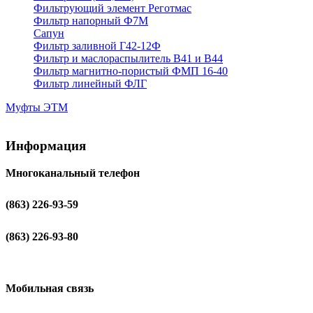
Фильтрующий элемент Реготмас
Фильтр напорный Ф7М
Сапун
Фильтр заливной Г42-12Ф
Фильтр и маслораспылитель В41 и В44
Фильтр магнитно-пористый ФМП 16-40
Фильтр линейный ФЛГ
Муфты ЭТМ
Информация
Многоканальный телефон
(863) 226-93-59
(863) 226-93-80
Мобильная связь