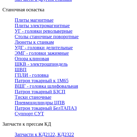
Станочная оснастка
Плиты магнитные
Плиты электромагнитные
УГ - головки револьверные
Столы станочные поворотные
Люнеты к станкам
УДГ - головки делительные
ЭМГ - головки зажимные
Опора клиновая
ШКВ - электрошпиндель
ШВП
ГПЛИ - головка
Патрон токарный к 1М65
ВШГ - головка шлифовальная
Патрон токарный БЗСП
Тиски станочные
Пневмоцилиндры ЦПВ
Патрон токарный БелТАПАЗ
Суппорт СУТ
Запчасти к прессам КД
Запчасти к КД2122, КД2322