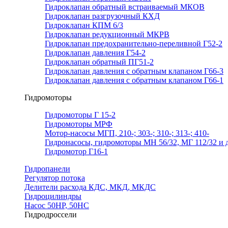
Гидроклапан обратный встраиваемый МКОВ
Гидроклапан разгрузочный КХД
Гидроклапан КПМ 6/3
Гидроклапан редукционный МКРВ
Гидроклапан предохранительно-переливной Г52-2
Гидроклапан давления Г54-2
Гидроклапан обратный ПГ51-2
Гидроклапан давления с обратным клапаном Г66-3
Гидроклапан давления с обратным клапаном Г66-1
Гидромоторы
Гидромоторы Г 15-2
Гидромоторы МРФ
Мотор-насосы МГП, 210-; 303-; 310-; 313-; 410-
Гидронасосы, гидромоторы МН 56/32, МГ 112/32 и д
Гидромотор Г16-1
Гидропанели
Регулятор потока
Делители расхода КДС, МКД, МКДС
Гидроцилиндры
Насос 50НР, 50НС
Гидродроссели