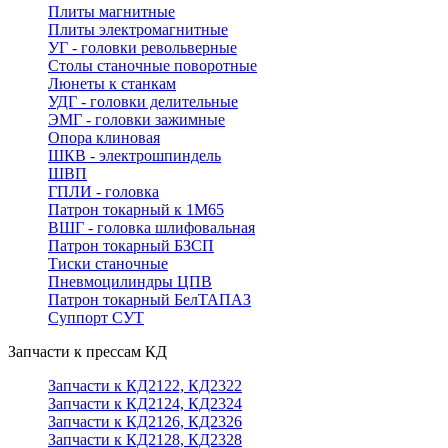
Плиты магнитные
Плиты электромагнитные
УГ - головки револьверные
Столы станочные поворотные
Люнеты к станкам
УДГ - головки делительные
ЭМГ - головки зажимные
Опора клиновая
ШКВ - электрошпиндель
ШВП
ГПЛИ - головка
Патрон токарный к 1М65
ВШГ - головка шлифовальная
Патрон токарный БЗСП
Тиски станочные
Пневмоцилиндры ЦПВ
Патрон токарный БелТАПАЗ
Суппорт СУТ
Запчасти к прессам КД
Запчасти к КД2122, КД2322
Запчасти к КД2124, КД2324
Запчасти к КД2126, КД2326
Запчасти к КД2128, КД2328