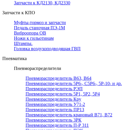
Запчасти к КД2130, КД2330
Запчасти к КПО
Муфты-тормоз и запчасти
Педаль станочная ПЭ-1М
Виброопора ОВ
Ножи к гильотинам
Штампы.
Головка воздухоподводящая ГВП
Пневматика
Пневмораспределители
Пневмораспределитель В63, В64
Пневмораспределитель 5Р6-, С5Р6-, 5Р-10- и др.
Пневмораспределитель РЭП
Пневмораспределитель 5Р1, 5Р2, 5Р4
Пневмораспределитель Кру
Пневмораспределитель У71-2
Пневмораспределитель ПР13
Пневмораспределитель крановый В71, В72
Пневмораспределитель 3РК
Пневмораспределитель П-Р 311