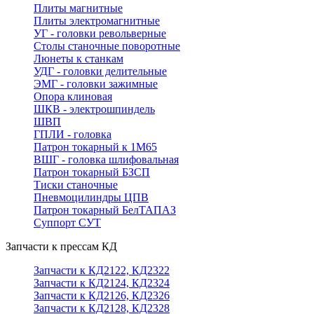
Плиты магнитные
Плиты электромагнитные
УГ - головки револьверные
Столы станочные поворотные
Люнеты к станкам
УДГ - головки делительные
ЭМГ - головки зажимные
Опора клиновая
ШКВ - электрошпиндель
ШВП
ГПЛИ - головка
Патрон токарный к 1М65
ВШГ - головка шлифовальная
Патрон токарный БЗСП
Тиски станочные
Пневмоцилиндры ЦПВ
Патрон токарный БелТАПАЗ
Суппорт СУТ
Запчасти к прессам КД
Запчасти к КД2122, КД2322
Запчасти к КД2124, КД2324
Запчасти к КД2126, КД2326
Запчасти к КД2128, КД2328