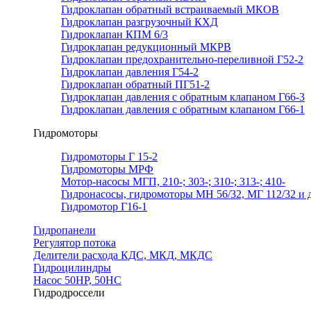
Гидроклапан обратный встраиваемый МКОВ
Гидроклапан разгрузочный КХД
Гидроклапан КПМ 6/3
Гидроклапан редукционный МКРВ
Гидроклапан предохранительно-переливной Г52-2
Гидроклапан давления Г54-2
Гидроклапан обратный ПГ51-2
Гидроклапан давления с обратным клапаном Г66-3
Гидроклапан давления с обратным клапаном Г66-1
Гидромоторы
Гидромоторы Г 15-2
Гидромоторы МРФ
Мотор-насосы МГП, 210-; 303-; 310-; 313-; 410-
Гидронасосы, гидромоторы МН 56/32, МГ 112/32 и д
Гидромотор Г16-1
Гидропанели
Регулятор потока
Делители расхода КДС, МКД, МКДС
Гидроцилиндры
Насос 50НР, 50НС
Гидродроссели