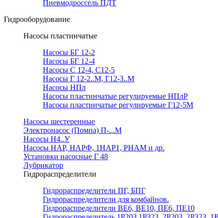
Пневмодроссель ПДТ
Гидрооборудование
Насосы пластинчатые
Насосы БГ 12-2
Насосы БГ 12-4
Насосы С 12-4, С12-5
Насосы Г 12-2..М, Г12-3..М
Насосы НПл
Насосы пластинчатые регулируемые НПлР
Насосы пластинчатые регулируемые Г12-5М
Насосы шестеренные
Электронасос (Помпа) П-...М
Насосы Н4..У
Насосы НАР, НАРФ, 1НАР1, РНАМ и др.
Установки насосные Г 48
Лубрикатор
Гидрораспределители
Гидрораспределители ПГ, БПГ
Гидрораспределители для комбайнов.
Гидрораспределители ВЕ6, ВЕ10, ПЕ6, ПЕ10
Гидрораспределитель 1Р203,1Р323, 2Р203, 2Р323, 1