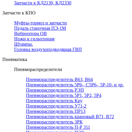
Запчасти к КД2130, КД2330
Запчасти к КПО
Муфты-тормоз и запчасти
Педаль станочная ПЭ-1М
Виброопора ОВ
Ножи к гильотинам
Штампы.
Головка воздухоподводящая ГВП
Пневматика
Пневмораспределители
Пневмораспределитель В63, В64
Пневмораспределитель 5Р6-, С5Р6-, 5Р-10- и др.
Пневмораспределитель РЭП
Пневмораспределитель 5Р1, 5Р2, 5Р4
Пневмораспределитель Кру
Пневмораспределитель У71-2
Пневмораспределитель ПР13
Пневмораспределитель крановый В71, В72
Пневмораспределитель 3РК
Пневмораспределитель П-Р 311