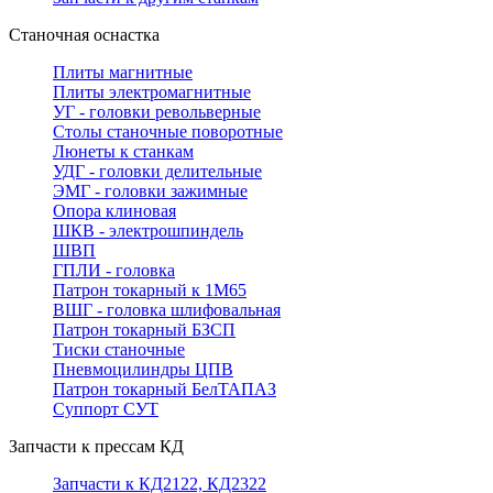
Станочная оснастка
Плиты магнитные
Плиты электромагнитные
УГ - головки револьверные
Столы станочные поворотные
Люнеты к станкам
УДГ - головки делительные
ЭМГ - головки зажимные
Опора клиновая
ШКВ - электрошпиндель
ШВП
ГПЛИ - головка
Патрон токарный к 1М65
ВШГ - головка шлифовальная
Патрон токарный БЗСП
Тиски станочные
Пневмоцилиндры ЦПВ
Патрон токарный БелТАПАЗ
Суппорт СУТ
Запчасти к прессам КД
Запчасти к КД2122, КД2322