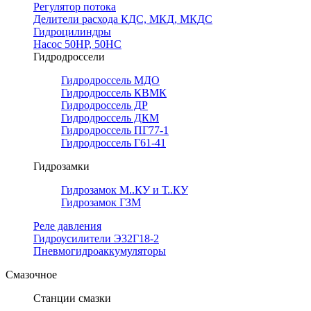
Регулятор потока
Делители расхода КДС, МКД, МКДС
Гидроцилиндры
Насос 50НР, 50НС
Гидродроссели
Гидродроссель МДО
Гидродроссель КВМК
Гидродроссель ДР
Гидродроссель ДКМ
Гидродроссель ПГ77-1
Гидродроссель Г61-41
Гидрозамки
Гидрозамок М..КУ и Т..КУ
Гидрозамок ГЗМ
Реле давления
Гидроусилители Э32Г18-2
Пневмогидроаккумуляторы
Смазочное
Станции смазки