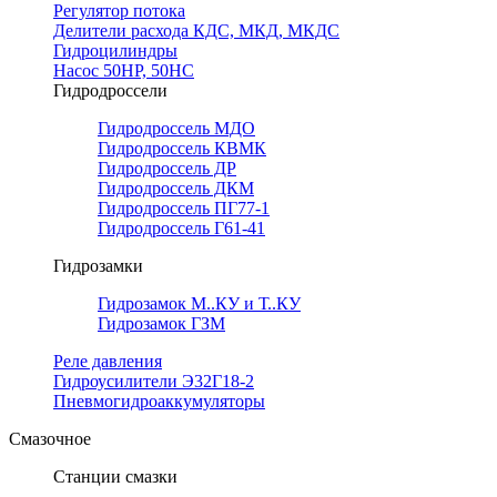
Регулятор потока
Делители расхода КДС, МКД, МКДС
Гидроцилиндры
Насос 50НР, 50НС
Гидродроссели
Гидродроссель МДО
Гидродроссель КВМК
Гидродроссель ДР
Гидродроссель ДКМ
Гидродроссель ПГ77-1
Гидродроссель Г61-41
Гидрозамки
Гидрозамок М..КУ и Т..КУ
Гидрозамок ГЗМ
Реле давления
Гидроусилители Э32Г18-2
Пневмогидроаккумуляторы
Смазочное
Станции смазки