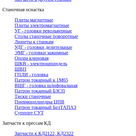
Станочная оснастка
Плиты магнитные
Плиты электромагнитные
УГ - головки револьверные
Столы станочные поворотные
Люнеты к станкам
УДГ - головки делительные
ЭМГ - головки зажимные
Опора клиновая
ШКВ - электрошпиндель
ШВП
ГПЛИ - головка
Патрон токарный к 1М65
ВШГ - головка шлифовальная
Патрон токарный БЗСП
Тиски станочные
Пневмоцилиндры ЦПВ
Патрон токарный БелТАПАЗ
Суппорт СУТ
Запчасти к прессам КД
Запчасти к КД2122, КД2322