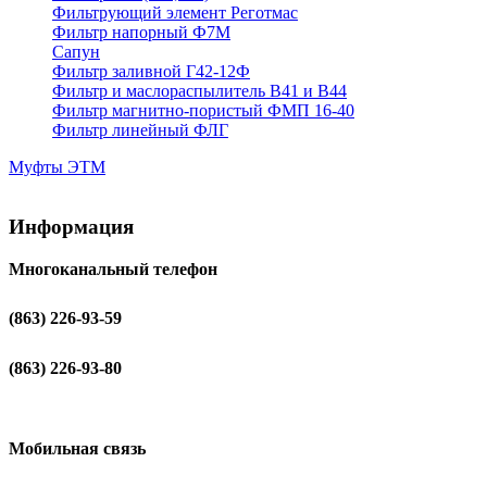
Фильтрующий элемент Реготмас
Фильтр напорный Ф7М
Сапун
Фильтр заливной Г42-12Ф
Фильтр и маслораспылитель В41 и В44
Фильтр магнитно-пористый ФМП 16-40
Фильтр линейный ФЛГ
Муфты ЭТМ
Информация
Многоканальный телефон
(863) 226-93-59
(863) 226-93-80
Мобильная связь