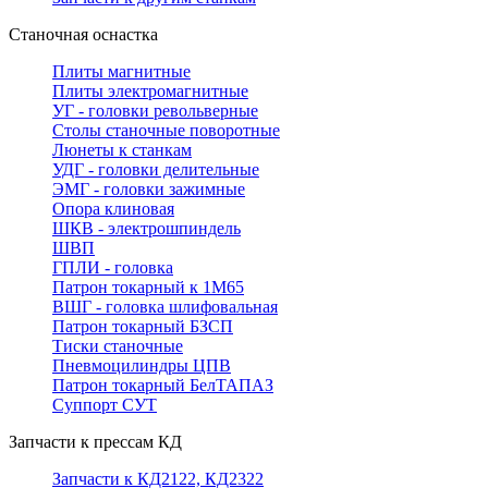
Станочная оснастка
Плиты магнитные
Плиты электромагнитные
УГ - головки револьверные
Столы станочные поворотные
Люнеты к станкам
УДГ - головки делительные
ЭМГ - головки зажимные
Опора клиновая
ШКВ - электрошпиндель
ШВП
ГПЛИ - головка
Патрон токарный к 1М65
ВШГ - головка шлифовальная
Патрон токарный БЗСП
Тиски станочные
Пневмоцилиндры ЦПВ
Патрон токарный БелТАПАЗ
Суппорт СУТ
Запчасти к прессам КД
Запчасти к КД2122, КД2322