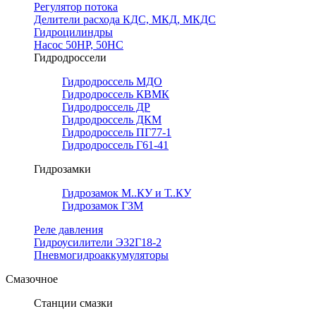
Регулятор потока
Делители расхода КДС, МКД, МКДС
Гидроцилиндры
Насос 50НР, 50НС
Гидродроссели
Гидродроссель МДО
Гидродроссель КВМК
Гидродроссель ДР
Гидродроссель ДКМ
Гидродроссель ПГ77-1
Гидродроссель Г61-41
Гидрозамки
Гидрозамок М..КУ и Т..КУ
Гидрозамок ГЗМ
Реле давления
Гидроусилители Э32Г18-2
Пневмогидроаккумуляторы
Смазочное
Станции смазки