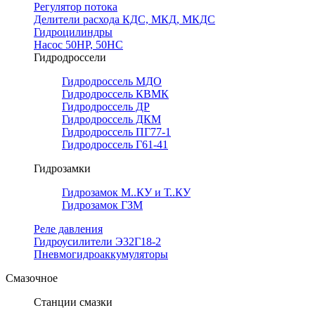
Регулятор потока
Делители расхода КДС, МКД, МКДС
Гидроцилиндры
Насос 50НР, 50НС
Гидродроссели
Гидродроссель МДО
Гидродроссель КВМК
Гидродроссель ДР
Гидродроссель ДКМ
Гидродроссель ПГ77-1
Гидродроссель Г61-41
Гидрозамки
Гидрозамок М..КУ и Т..КУ
Гидрозамок ГЗМ
Реле давления
Гидроусилители Э32Г18-2
Пневмогидроаккумуляторы
Смазочное
Станции смазки