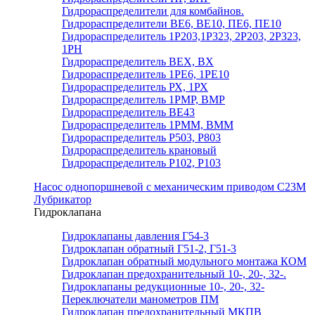
Гидрораспределители для комбайнов.
Гидрораспределители ВЕ6, ВЕ10, ПЕ6, ПЕ10
Гидрораспределитель 1Р203,1Р323, 2Р203, 2Р323,
1РН
Гидрораспределитель ВЕХ, ВХ
Гидрораспределитель 1РЕ6, 1РЕ10
Гидрораспределитель РХ, 1РХ
Гидрораспределитель 1РМР, ВМР
Гидрораспределитель ВЕ43
Гидрораспределитель 1РММ, ВММ
Гидрораспределитель Р503, Р803
Гидрораспределитель крановый
Гидрораспределитель Р102, Р103
Насос однопоршневой с механическим приводом С23М
Лубрикатор
Гидроклапана
Гидроклапаны давления Г54-3
Гидроклапан обратный Г51-2, Г51-3
Гидроклапан обратный модульного монтажа КОМ
Гидроклапан предохранительный 10-, 20-, 32-.
Гидроклапаны редукционные 10-, 20-, 32-
Переключатели манометров ПМ
Гидроклапан предохранительный МКПВ