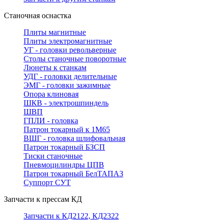
Станочная оснастка
Плиты магнитные
Плиты электромагнитные
УГ - головки револьверные
Столы станочные поворотные
Люнеты к станкам
УДГ - головки делительные
ЭМГ - головки зажимные
Опора клиновая
ШКВ - электрошпиндель
ШВП
ГПЛИ - головка
Патрон токарный к 1М65
ВШГ - головка шлифовальная
Патрон токарный БЗСП
Тиски станочные
Пневмоцилиндры ЦПВ
Патрон токарный БелТАПАЗ
Суппорт СУТ
Запчасти к прессам КД
Запчасти к КД2122, КД2322