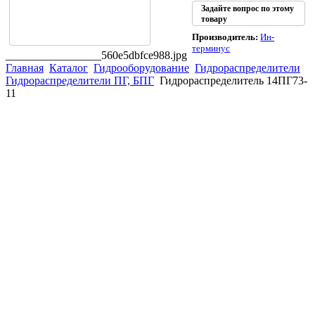
Задайте вопрос по этому
товару
Производитель:
Ин-
терминус
_________________560e5dbfce988.jpg
Главная
Каталог
Гидрооборудование
Гидрораспределители
Гидрораспределители ПГ, БПГ
Гидрораспределитель 14ПГ73-
11
(863)
226-93-
59
(863)
226-93-
80