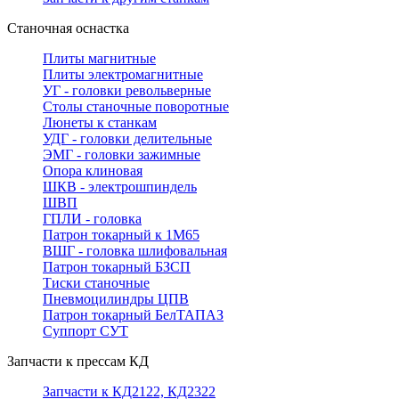
Станочная оснастка
Плиты магнитные
Плиты электромагнитные
УГ - головки револьверные
Столы станочные поворотные
Люнеты к станкам
УДГ - головки делительные
ЭМГ - головки зажимные
Опора клиновая
ШКВ - электрошпиндель
ШВП
ГПЛИ - головка
Патрон токарный к 1М65
ВШГ - головка шлифовальная
Патрон токарный БЗСП
Тиски станочные
Пневмоцилиндры ЦПВ
Патрон токарный БелТАПАЗ
Суппорт СУТ
Запчасти к прессам КД
Запчасти к КД2122, КД2322