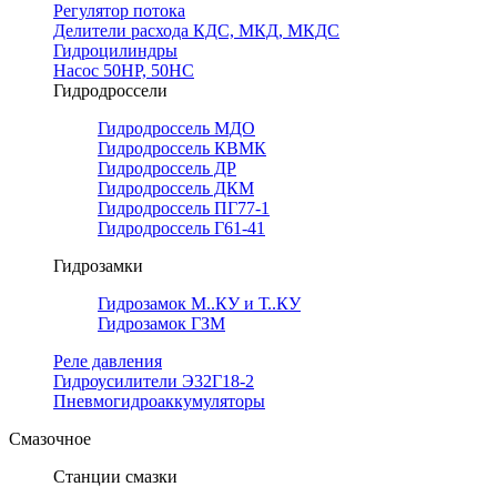
Регулятор потока
Делители расхода КДС, МКД, МКДС
Гидроцилиндры
Насос 50НР, 50НС
Гидродроссели
Гидродроссель МДО
Гидродроссель КВМК
Гидродроссель ДР
Гидродроссель ДКМ
Гидродроссель ПГ77-1
Гидродроссель Г61-41
Гидрозамки
Гидрозамок М..КУ и Т..КУ
Гидрозамок ГЗМ
Реле давления
Гидроусилители Э32Г18-2
Пневмогидроаккумуляторы
Смазочное
Станции смазки