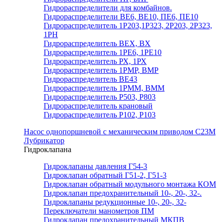
Гидрораспределители для комбайнов.
Гидрораспределители ВЕ6, ВЕ10, ПЕ6, ПЕ10
Гидрораспределитель 1Р203,1Р323, 2Р203, 2Р323,
1РН
Гидрораспределитель ВЕХ, ВХ
Гидрораспределитель 1РЕ6, 1РЕ10
Гидрораспределитель РХ, 1РХ
Гидрораспределитель 1РМР, ВМР
Гидрораспределитель ВЕ43
Гидрораспределитель 1РММ, ВММ
Гидрораспределитель Р503, Р803
Гидрораспределитель крановый
Гидрораспределитель Р102, Р103
Насос однопоршневой с механическим приводом С23М
Лубрикатор
Гидроклапана
Гидроклапаны давления Г54-3
Гидроклапан обратный Г51-2, Г51-3
Гидроклапан обратный модульного монтажа КОМ
Гидроклапан предохранительный 10-, 20-, 32-.
Гидроклапаны редукционные 10-, 20-, 32-
Переключатели манометров ПМ
Гидроклапан предохранительный МКПВ