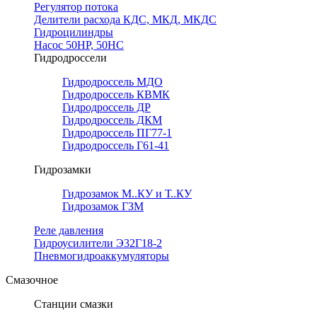
Регулятор потока
Делители расхода КДС, МКД, МКДС
Гидроцилиндры
Насос 50НР, 50НС
Гидродроссели
Гидродроссель МДО
Гидродроссель КВМК
Гидродроссель ДР
Гидродроссель ДКМ
Гидродроссель ПГ77-1
Гидродроссель Г61-41
Гидрозамки
Гидрозамок М..КУ и Т..КУ
Гидрозамок ГЗМ
Реле давления
Гидроусилители Э32Г18-2
Пневмогидроаккумуляторы
Смазочное
Станции смазки