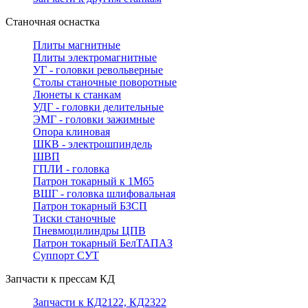
Станочная оснастка
Плиты магнитные
Плиты электромагнитные
УГ - головки револьверные
Столы станочные поворотные
Люнеты к станкам
УДГ - головки делительные
ЭМГ - головки зажимные
Опора клиновая
ШКВ - электрошпиндель
ШВП
ГПЛИ - головка
Патрон токарный к 1М65
ВШГ - головка шлифовальная
Патрон токарный БЗСП
Тиски станочные
Пневмоцилиндры ЦПВ
Патрон токарный БелТАПАЗ
Суппорт СУТ
Запчасти к прессам КД
Запчасти к КД2122, КД2322