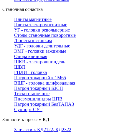
Станочная оснастка
Плиты магнитные
Плиты электромагнитные
УГ - головки револьверные
Столы станочные поворотные
Люнеты к станкам
УДГ - головки делительные
ЭМГ - головки зажимные
Опора клиновая
ШКВ - электрошпиндель
ШВП
ГПЛИ - головка
Патрон токарный к 1М65
ВШГ - головка шлифовальная
Патрон токарный БЗСП
Тиски станочные
Пневмоцилиндры ЦПВ
Патрон токарный БелТАПАЗ
Суппорт СУТ
Запчасти к прессам КД
Запчасти к КД2122, КД2322