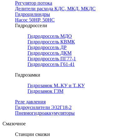
Регулятор потока
Делители расхода КДС, МКД, МКДС
Гидроцилиндры
Насос 50НР, 50НС
Гидродроссели
Гидродроссель МДО
Гидродроссель КВМК
Гидродроссель ДР
Гидродроссель ДКМ
Гидродроссель ПГ77-1
Гидродроссель Г61-41
Гидрозамки
Гидрозамок М..КУ и Т..КУ
Гидрозамок ГЗМ
Реле давления
Гидроусилители Э32Г18-2
Пневмогидроаккумуляторы
Смазочное
Станции смазки