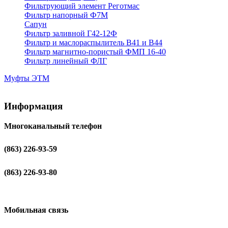
Фильтрующий элемент Реготмас
Фильтр напорный Ф7М
Сапун
Фильтр заливной Г42-12Ф
Фильтр и маслораспылитель В41 и В44
Фильтр магнитно-пористый ФМП 16-40
Фильтр линейный ФЛГ
Муфты ЭТМ
Информация
Многоканальный телефон
(863) 226-93-59
(863) 226-93-80
Мобильная связь