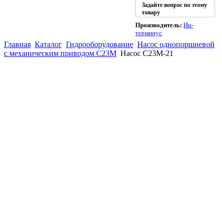
Задайте вопрос по этому
товару
Производитель:
Ин-
терминус
Главная
Каталог
Гидрооборудование
Насос однопоршневой
с механическим приводом С23М
Насос С23М-21
(863)
226-93-
59
(863)
226-93-
80