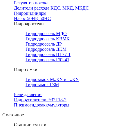
Регулятор потока
Делители расхода КДС, МКД, МКДС
Гидроцилиндры
Насос 50НР, 50НС
Гидродроссели
Гидродроссель МДО
Гидродроссель КВМК
Гидродроссель ДР
Гидродроссель ДКМ
Гидродроссель ПГ77-1
Гидродроссель Г61-41
Гидрозамки
Гидрозамок М..КУ и Т..КУ
Гидрозамок ГЗМ
Реле давления
Гидроусилители Э32Г18-2
Пневмогидроаккумуляторы
Смазочное
Станции смазки