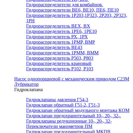
Гидрораспределители для комбайнов.
Гидрораспределители ВЕ6, ВЕ10, ПЕ6, ПЕ10
Гидрораспределитель 1Р203,1Р323, 2Р203, 2Р323,
1РН
Гидрораспределитель ВЕХ, ВХ
Гидрораспределитель 1РЕ6, 1РЕ10
Гидрораспределитель РХ, 1РХ
Гидрораспределитель 1РМР, ВМР
Гидрораспределитель ВЕ43
Гидрораспределитель 1РММ, ВММ
Гидрораспределитель Р503, Р803
Гидрораспределитель крановый
Гидрораспределитель Р102, Р103
Насос однопоршневой с механическим приводом С23М
Лубрикатор
Гидроклапана
Гидроклапаны давления Г54-3
Гидроклапан обратный Г51-2, Г51-3
Гидроклапан обратный модульного монтажа КОМ
Гидроклапан предохранительный 10-, 20-, 32-.
Гидроклапаны редукционные 10-, 20-, 32-
Переключатели манометров ПМ
Гидроклапан предохранительный МКПВ