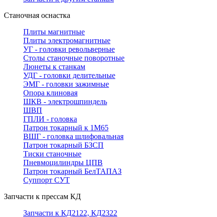
Станочная оснастка
Плиты магнитные
Плиты электромагнитные
УГ - головки револьверные
Столы станочные поворотные
Люнеты к станкам
УДГ - головки делительные
ЭМГ - головки зажимные
Опора клиновая
ШКВ - электрошпиндель
ШВП
ГПЛИ - головка
Патрон токарный к 1М65
ВШГ - головка шлифовальная
Патрон токарный БЗСП
Тиски станочные
Пневмоцилиндры ЦПВ
Патрон токарный БелТАПАЗ
Суппорт СУТ
Запчасти к прессам КД
Запчасти к КД2122, КД2322