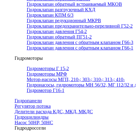
Гидроклапан обратный встраиваемый МКОВ
Гидроклапан разгрузочный КХД
Гидроклапан КПМ 6/3
Гидроклапан редукционный МКРВ
Гидроклапан предохранительно-переливной Г52-2
Гидроклапан давления Г54-2
Гидроклапан обратный ПГ51-2
Гидроклапан давления с обратным клапаном Г66-3
Гидроклапан давления с обратным клапаном Г66-1
Гидромоторы
Гидромоторы Г 15-2
Гидромоторы МРФ
Мотор-насосы МГП, 210-; 303-; 310-; 313-; 410-
Гидронасосы, гидромоторы МН 56/32, МГ 112/32 и д
Гидромотор Г16-1
Гидропанели
Регулятор потока
Делители расхода КДС, МКД, МКДС
Гидроцилиндры
Насос 50НР, 50НС
Гидродроссели