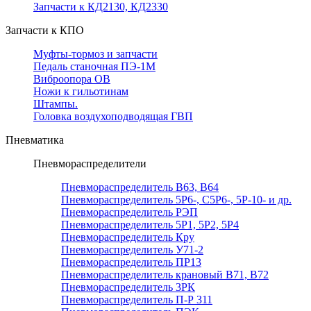
Запчасти к КД2130, КД2330
Запчасти к КПО
Муфты-тормоз и запчасти
Педаль станочная ПЭ-1М
Виброопора ОВ
Ножи к гильотинам
Штампы.
Головка воздухоподводящая ГВП
Пневматика
Пневмораспределители
Пневмораспределитель В63, В64
Пневмораспределитель 5Р6-, С5Р6-, 5Р-10- и др.
Пневмораспределитель РЭП
Пневмораспределитель 5Р1, 5Р2, 5Р4
Пневмораспределитель Кру
Пневмораспределитель У71-2
Пневмораспределитель ПР13
Пневмораспределитель крановый В71, В72
Пневмораспределитель 3РК
Пневмораспределитель П-Р 311