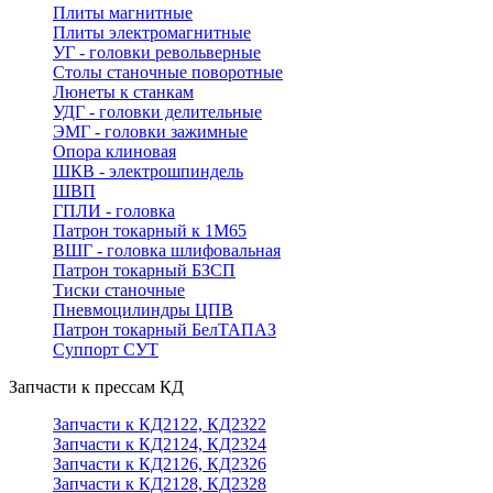
Плиты магнитные
Плиты электромагнитные
УГ - головки револьверные
Столы станочные поворотные
Люнеты к станкам
УДГ - головки делительные
ЭМГ - головки зажимные
Опора клиновая
ШКВ - электрошпиндель
ШВП
ГПЛИ - головка
Патрон токарный к 1М65
ВШГ - головка шлифовальная
Патрон токарный БЗСП
Тиски станочные
Пневмоцилиндры ЦПВ
Патрон токарный БелТАПАЗ
Суппорт СУТ
Запчасти к прессам КД
Запчасти к КД2122, КД2322
Запчасти к КД2124, КД2324
Запчасти к КД2126, КД2326
Запчасти к КД2128, КД2328