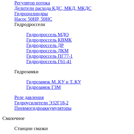
Регулятор потока
Делители расхода КДС, МКД, МКДС
Гидроцилиндры
Насос 50НР, 50НС
Гидродроссели
Гидродроссель МДО
Гидродроссель КВМК
Гидродроссель ДР
Гидродроссель ДКМ
Гидродроссель ПГ77-1
Гидродроссель Г61-41
Гидрозамки
Гидрозамок М..КУ и Т..КУ
Гидрозамок ГЗМ
Реле давления
Гидроусилители Э32Г18-2
Пневмогидроаккумуляторы
Смазочное
Станции смазки