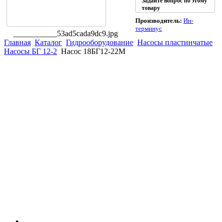
Задайте вопрос по этому
товару
Производитель:
Ин-
терминус
___________53ad5cada9dc9.jpg
Главная
Каталог
Гидрооборудование
Насосы пластинчатые
Насосы БГ 12-2
Насос 18БГ12-22М
(863)
226-93-
59
(863)
226-93-
80