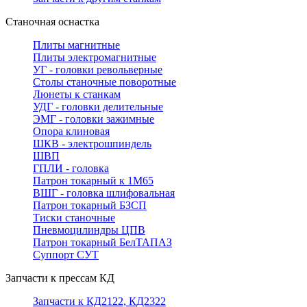
Станочная оснастка
Плиты магнитные
Плиты электромагнитные
УГ - головки револьверные
Столы станочные поворотные
Люнеты к станкам
УДГ - головки делительные
ЭМГ - головки зажимные
Опора клиновая
ШКВ - электрошпиндель
ШВП
ГПЛИ - головка
Патрон токарный к 1М65
ВШГ - головка шлифовальная
Патрон токарный БЗСП
Тиски станочные
Пневмоцилиндры ЦПВ
Патрон токарный БелТАПАЗ
Суппорт СУТ
Запчасти к прессам КД
Запчасти к КД2122, КД2322