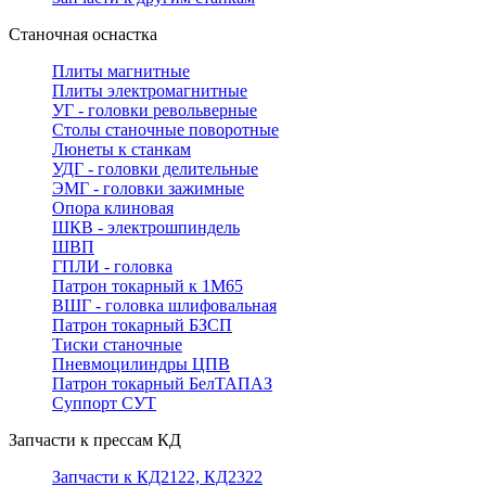
Станочная оснастка
Плиты магнитные
Плиты электромагнитные
УГ - головки револьверные
Столы станочные поворотные
Люнеты к станкам
УДГ - головки делительные
ЭМГ - головки зажимные
Опора клиновая
ШКВ - электрошпиндель
ШВП
ГПЛИ - головка
Патрон токарный к 1М65
ВШГ - головка шлифовальная
Патрон токарный БЗСП
Тиски станочные
Пневмоцилиндры ЦПВ
Патрон токарный БелТАПАЗ
Суппорт СУТ
Запчасти к прессам КД
Запчасти к КД2122, КД2322