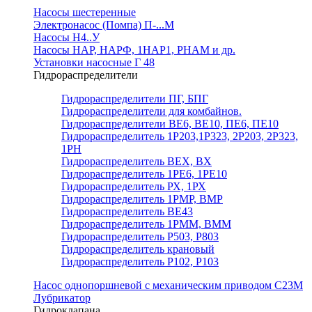
Насосы шестеренные
Электронасос (Помпа) П-...М
Насосы Н4..У
Насосы НАР, НАРФ, 1НАР1, РНАМ и др.
Установки насосные Г 48
Гидрораспределители
Гидрораспределители ПГ, БПГ
Гидрораспределители для комбайнов.
Гидрораспределители ВЕ6, ВЕ10, ПЕ6, ПЕ10
Гидрораспределитель 1Р203,1Р323, 2Р203, 2Р323,
1РН
Гидрораспределитель ВЕХ, ВХ
Гидрораспределитель 1РЕ6, 1РЕ10
Гидрораспределитель РХ, 1РХ
Гидрораспределитель 1РМР, ВМР
Гидрораспределитель ВЕ43
Гидрораспределитель 1РММ, ВММ
Гидрораспределитель Р503, Р803
Гидрораспределитель крановый
Гидрораспределитель Р102, Р103
Насос однопоршневой с механическим приводом С23М
Лубрикатор
Гидроклапана