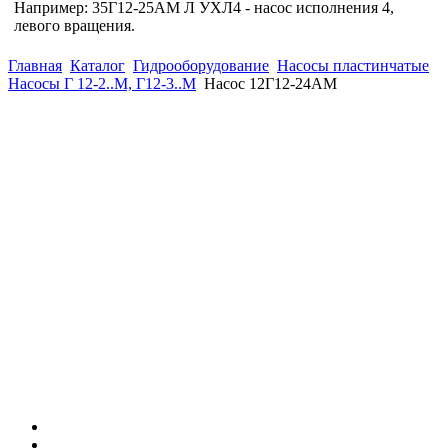
Например: 35Г12-25АМ Л УХЛ4 - насос исполнения 4,
левого вращения.
Главная
Каталог
Гидрооборудование
Насосы пластинчатые
Насосы Г 12-2..М, Г12-3..М
Насос 12Г12-24АМ
(863)
226-93-
59
(863)
226-93-
80