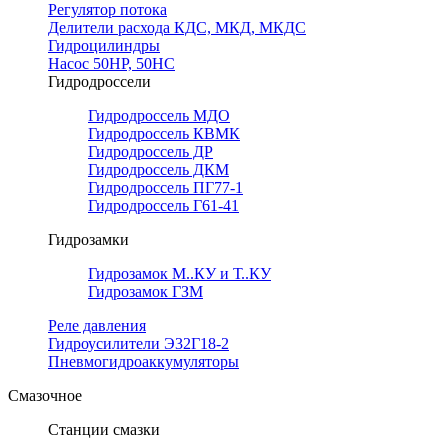
Регулятор потока
Делители расхода КДС, МКД, МКДС
Гидроцилиндры
Насос 50НР, 50НС
Гидродроссели
Гидродроссель МДО
Гидродроссель КВМК
Гидродроссель ДР
Гидродроссель ДКМ
Гидродроссель ПГ77-1
Гидродроссель Г61-41
Гидрозамки
Гидрозамок М..КУ и Т..КУ
Гидрозамок ГЗМ
Реле давления
Гидроусилители Э32Г18-2
Пневмогидроаккумуляторы
Смазочное
Станции смазки