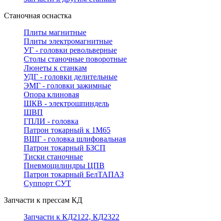
Станочная оснастка
Плиты магнитные
Плиты электромагнитные
УГ - головки револьверные
Столы станочные поворотные
Люнеты к станкам
УДГ - головки делительные
ЭМГ - головки зажимные
Опора клиновая
ШКВ - электрошпиндель
ШВП
ГПЛИ - головка
Патрон токарный к 1М65
ВШГ - головка шлифовальная
Патрон токарный БЗСП
Тиски станочные
Пневмоцилиндры ЦПВ
Патрон токарный БелТАПАЗ
Суппорт СУТ
Запчасти к прессам КД
Запчасти к КД2122, КД2322