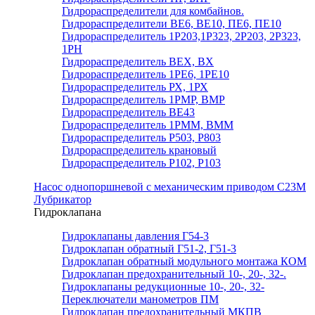
Гидрораспределители для комбайнов.
Гидрораспределители ВЕ6, ВЕ10, ПЕ6, ПЕ10
Гидрораспределитель 1Р203,1Р323, 2Р203, 2Р323,
1РН
Гидрораспределитель ВЕХ, ВХ
Гидрораспределитель 1РЕ6, 1РЕ10
Гидрораспределитель РХ, 1РХ
Гидрораспределитель 1РМР, ВМР
Гидрораспределитель ВЕ43
Гидрораспределитель 1РММ, ВММ
Гидрораспределитель Р503, Р803
Гидрораспределитель крановый
Гидрораспределитель Р102, Р103
Насос однопоршневой с механическим приводом С23М
Лубрикатор
Гидроклапана
Гидроклапаны давления Г54-3
Гидроклапан обратный Г51-2, Г51-3
Гидроклапан обратный модульного монтажа КОМ
Гидроклапан предохранительный 10-, 20-, 32-.
Гидроклапаны редукционные 10-, 20-, 32-
Переключатели манометров ПМ
Гидроклапан предохранительный МКПВ