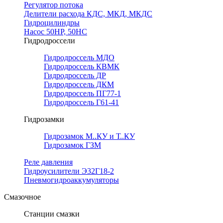
Регулятор потока
Делители расхода КДС, МКД, МКДС
Гидроцилиндры
Насос 50НР, 50НС
Гидродроссели
Гидродроссель МДО
Гидродроссель КВМК
Гидродроссель ДР
Гидродроссель ДКМ
Гидродроссель ПГ77-1
Гидродроссель Г61-41
Гидрозамки
Гидрозамок М..КУ и Т..КУ
Гидрозамок ГЗМ
Реле давления
Гидроусилители Э32Г18-2
Пневмогидроаккумуляторы
Смазочное
Станции смазки