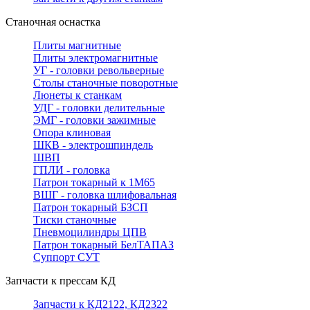
Станочная оснастка
Плиты магнитные
Плиты электромагнитные
УГ - головки револьверные
Столы станочные поворотные
Люнеты к станкам
УДГ - головки делительные
ЭМГ - головки зажимные
Опора клиновая
ШКВ - электрошпиндель
ШВП
ГПЛИ - головка
Патрон токарный к 1М65
ВШГ - головка шлифовальная
Патрон токарный БЗСП
Тиски станочные
Пневмоцилиндры ЦПВ
Патрон токарный БелТАПАЗ
Суппорт СУТ
Запчасти к прессам КД
Запчасти к КД2122, КД2322