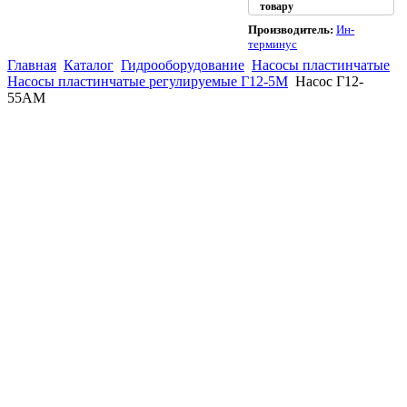
товару
Производитель:
Ин-
терминус
Главная
Каталог
Гидрооборудование
Насосы пластинчатые
Насосы пластинчатые регулируемые Г12-5М
Насос Г12-
55АМ
(863)
226-93-
59
(863)
226-93-
80