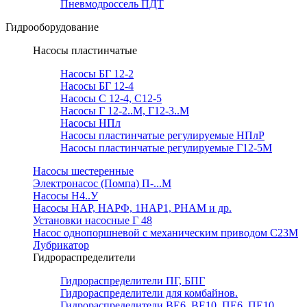
Пневмодроссель ПДТ
Гидрооборудование
Насосы пластинчатые
Насосы БГ 12-2
Насосы БГ 12-4
Насосы С 12-4, С12-5
Насосы Г 12-2..М, Г12-3..М
Насосы НПл
Насосы пластинчатые регулируемые НПлР
Насосы пластинчатые регулируемые Г12-5М
Насосы шестеренные
Электронасос (Помпа) П-...М
Насосы Н4..У
Насосы НАР, НАРФ, 1НАР1, РНАМ и др.
Установки насосные Г 48
Насос однопоршневой с механическим приводом С23М
Лубрикатор
Гидрораспределители
Гидрораспределители ПГ, БПГ
Гидрораспределители для комбайнов.
Гидрораспределители ВЕ6, ВЕ10, ПЕ6, ПЕ10