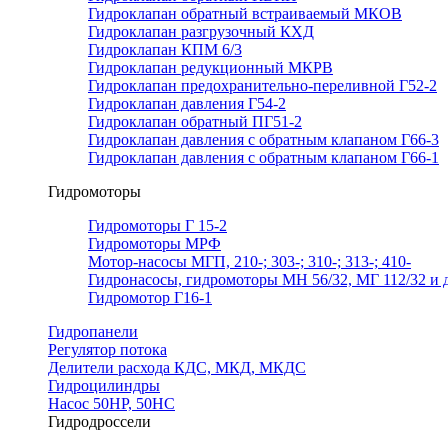
Гидроклапан обратный встраиваемый МКОВ
Гидроклапан разгрузочный КХД
Гидроклапан КПМ 6/3
Гидроклапан редукционный МКРВ
Гидроклапан предохранительно-переливной Г52-2
Гидроклапан давления Г54-2
Гидроклапан обратный ПГ51-2
Гидроклапан давления с обратным клапаном Г66-3
Гидроклапан давления с обратным клапаном Г66-1
Гидромоторы
Гидромоторы Г 15-2
Гидромоторы МРФ
Мотор-насосы МГП, 210-; 303-; 310-; 313-; 410-
Гидронасосы, гидромоторы МН 56/32, МГ 112/32 и д
Гидромотор Г16-1
Гидропанели
Регулятор потока
Делители расхода КДС, МКД, МКДС
Гидроцилиндры
Насос 50НР, 50НС
Гидродроссели