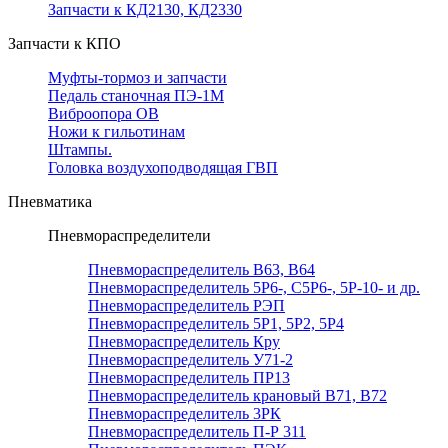
Запчасти к КД2130, КД2330
Запчасти к КПО
Муфты-тормоз и запчасти
Педаль станочная ПЭ-1М
Виброопора ОВ
Ножи к гильотинам
Штампы.
Головка воздухоподводящая ГВП
Пневматика
Пневмораспределители
Пневмораспределитель В63, В64
Пневмораспределитель 5Р6-, С5Р6-, 5Р-10- и др.
Пневмораспределитель РЭП
Пневмораспределитель 5Р1, 5Р2, 5Р4
Пневмораспределитель Кру
Пневмораспределитель У71-2
Пневмораспределитель ПР13
Пневмораспределитель крановый В71, В72
Пневмораспределитель 3РК
Пневмораспределитель П-Р 311