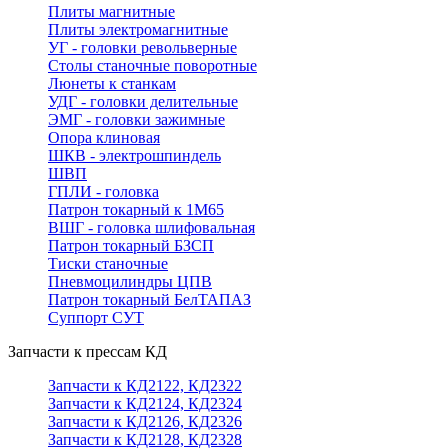
Плиты магнитные
Плиты электромагнитные
УГ - головки револьверные
Столы станочные поворотные
Люнеты к станкам
УДГ - головки делительные
ЭМГ - головки зажимные
Опора клиновая
ШКВ - электрошпиндель
ШВП
ГПЛИ - головка
Патрон токарный к 1М65
ВШГ - головка шлифовальная
Патрон токарный БЗСП
Тиски станочные
Пневмоцилиндры ЦПВ
Патрон токарный БелТАПАЗ
Суппорт СУТ
Запчасти к прессам КД
Запчасти к КД2122, КД2322
Запчасти к КД2124, КД2324
Запчасти к КД2126, КД2326
Запчасти к КД2128, КД2328