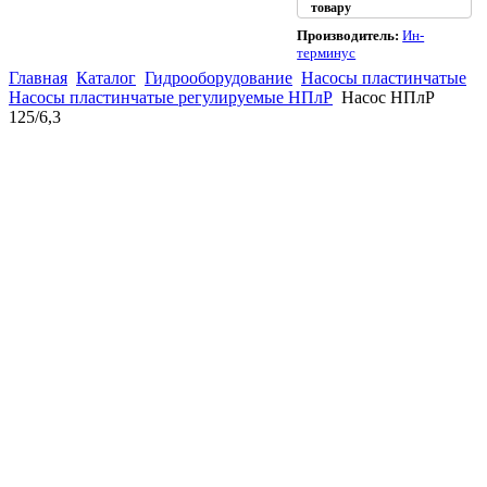
товару
Производитель:
Ин-
терминус
Главная
Каталог
Гидрооборудование
Насосы пластинчатые
Насосы пластинчатые регулируемые НПлР
Насос НПлР
125/6,3
(863)
226-93-
59
(863)
226-93-
80