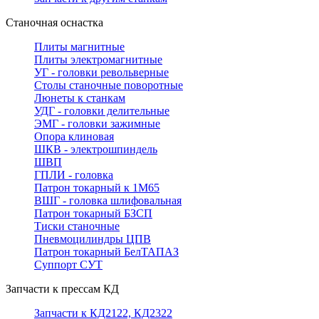
Станочная оснастка
Плиты магнитные
Плиты электромагнитные
УГ - головки револьверные
Столы станочные поворотные
Люнеты к станкам
УДГ - головки делительные
ЭМГ - головки зажимные
Опора клиновая
ШКВ - электрошпиндель
ШВП
ГПЛИ - головка
Патрон токарный к 1М65
ВШГ - головка шлифовальная
Патрон токарный БЗСП
Тиски станочные
Пневмоцилиндры ЦПВ
Патрон токарный БелТАПАЗ
Суппорт СУТ
Запчасти к прессам КД
Запчасти к КД2122, КД2322