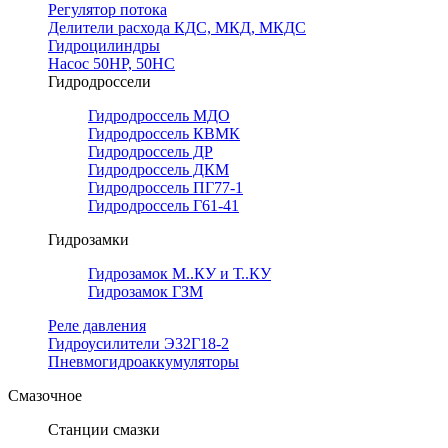
Регулятор потока
Делители расхода КДС, МКД, МКДС
Гидроцилиндры
Насос 50НР, 50НС
Гидродроссели
Гидродроссель МДО
Гидродроссель КВМК
Гидродроссель ДР
Гидродроссель ДКМ
Гидродроссель ПГ77-1
Гидродроссель Г61-41
Гидрозамки
Гидрозамок М..КУ и Т..КУ
Гидрозамок ГЗМ
Реле давления
Гидроусилители Э32Г18-2
Пневмогидроаккумуляторы
Смазочное
Станции смазки