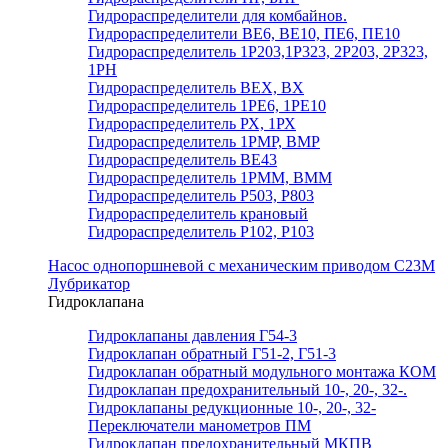
Гидрораспределители для комбайнов.
Гидрораспределители ВЕ6, ВЕ10, ПЕ6, ПЕ10
Гидрораспределитель 1Р203,1Р323, 2Р203, 2Р323,
1РН
Гидрораспределитель ВЕХ, ВХ
Гидрораспределитель 1РЕ6, 1РЕ10
Гидрораспределитель РХ, 1РХ
Гидрораспределитель 1РМР, ВМР
Гидрораспределитель ВЕ43
Гидрораспределитель 1РММ, ВММ
Гидрораспределитель Р503, Р803
Гидрораспределитель крановый
Гидрораспределитель Р102, Р103
Насос однопоршневой с механическим приводом С23М
Лубрикатор
Гидроклапана
Гидроклапаны давления Г54-3
Гидроклапан обратный Г51-2, Г51-3
Гидроклапан обратный модульного монтажа КОМ
Гидроклапан предохранительный 10-, 20-, 32-.
Гидроклапаны редукционные 10-, 20-, 32-
Переключатели манометров ПМ
Гидроклапан предохранительный МКПВ