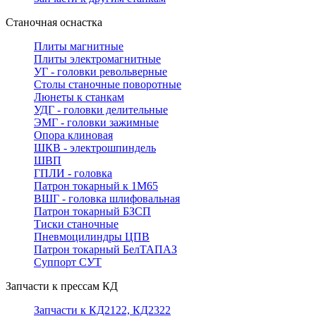
Станочная оснастка
Плиты магнитные
Плиты электромагнитные
УГ - головки револьверные
Столы станочные поворотные
Люнеты к станкам
УДГ - головки делительные
ЭМГ - головки зажимные
Опора клиновая
ШКВ - электрошпиндель
ШВП
ГПЛИ - головка
Патрон токарный к 1М65
ВШГ - головка шлифовальная
Патрон токарный БЗСП
Тиски станочные
Пневмоцилиндры ЦПВ
Патрон токарный БелТАПАЗ
Суппорт СУТ
Запчасти к прессам КД
Запчасти к КД2122, КД2322