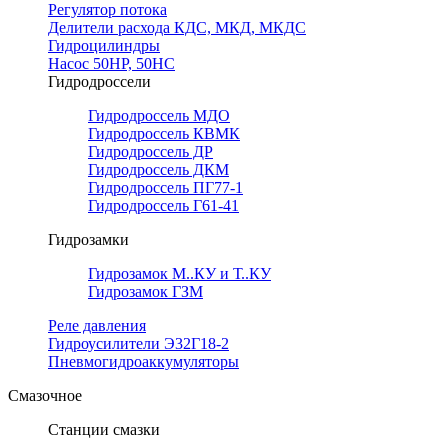
Регулятор потока
Делители расхода КДС, МКД, МКДС
Гидроцилиндры
Насос 50НР, 50НС
Гидродроссели
Гидродроссель МДО
Гидродроссель КВМК
Гидродроссель ДР
Гидродроссель ДКМ
Гидродроссель ПГ77-1
Гидродроссель Г61-41
Гидрозамки
Гидрозамок М..КУ и Т..КУ
Гидрозамок ГЗМ
Реле давления
Гидроусилители Э32Г18-2
Пневмогидроаккумуляторы
Смазочное
Станции смазки