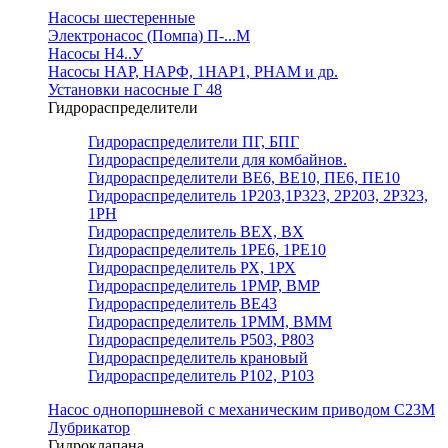
Насосы шестеренные
Электронасос (Помпа) П-...М
Насосы Н4..У
Насосы НАР, НАРФ, 1НАР1, РНАМ и др.
Установки насосные Г 48
Гидрораспределители
Гидрораспределители ПГ, БПГ
Гидрораспределители для комбайнов.
Гидрораспределители ВЕ6, ВЕ10, ПЕ6, ПЕ10
Гидрораспределитель 1Р203,1Р323, 2Р203, 2Р323,
1РН
Гидрораспределитель ВЕХ, ВХ
Гидрораспределитель 1РЕ6, 1РЕ10
Гидрораспределитель РХ, 1РХ
Гидрораспределитель 1РМР, ВМР
Гидрораспределитель ВЕ43
Гидрораспределитель 1РММ, ВММ
Гидрораспределитель Р503, Р803
Гидрораспределитель крановый
Гидрораспределитель Р102, Р103
Насос однопоршневой с механическим приводом С23М
Лубрикатор
Гидроклапана