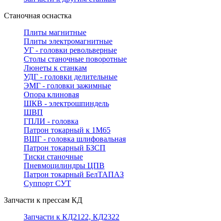
Станочная оснастка
Плиты магнитные
Плиты электромагнитные
УГ - головки револьверные
Столы станочные поворотные
Люнеты к станкам
УДГ - головки делительные
ЭМГ - головки зажимные
Опора клиновая
ШКВ - электрошпиндель
ШВП
ГПЛИ - головка
Патрон токарный к 1М65
ВШГ - головка шлифовальная
Патрон токарный БЗСП
Тиски станочные
Пневмоцилиндры ЦПВ
Патрон токарный БелТАПАЗ
Суппорт СУТ
Запчасти к прессам КД
Запчасти к КД2122, КД2322