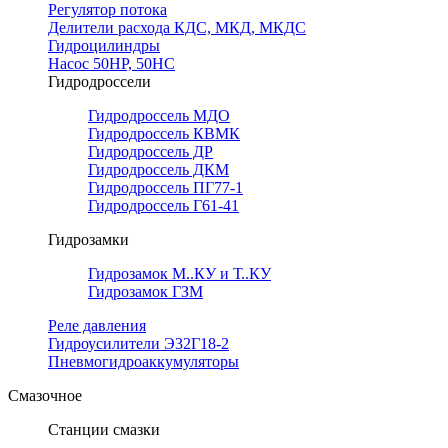
Регулятор потока
Делители расхода КДС, МКД, МКДС
Гидроцилиндры
Насос 50НР, 50НС
Гидродроссели
Гидродроссель МДО
Гидродроссель КВМК
Гидродроссель ДР
Гидродроссель ДКМ
Гидродроссель ПГ77-1
Гидродроссель Г61-41
Гидрозамки
Гидрозамок М..КУ и Т..КУ
Гидрозамок ГЗМ
Реле давления
Гидроусилители Э32Г18-2
Пневмогидроаккумуляторы
Смазочное
Станции смазки