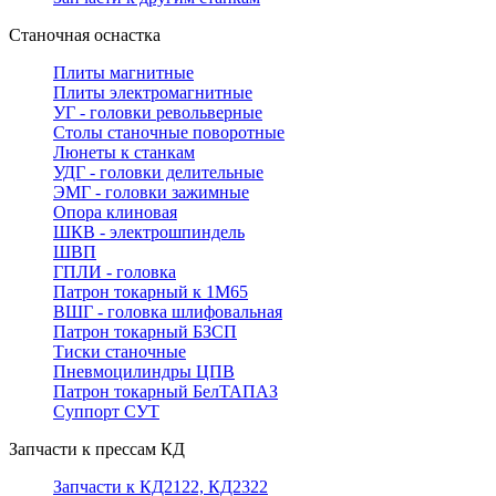
Станочная оснастка
Плиты магнитные
Плиты электромагнитные
УГ - головки револьверные
Столы станочные поворотные
Люнеты к станкам
УДГ - головки делительные
ЭМГ - головки зажимные
Опора клиновая
ШКВ - электрошпиндель
ШВП
ГПЛИ - головка
Патрон токарный к 1М65
ВШГ - головка шлифовальная
Патрон токарный БЗСП
Тиски станочные
Пневмоцилиндры ЦПВ
Патрон токарный БелТАПАЗ
Суппорт СУТ
Запчасти к прессам КД
Запчасти к КД2122, КД2322