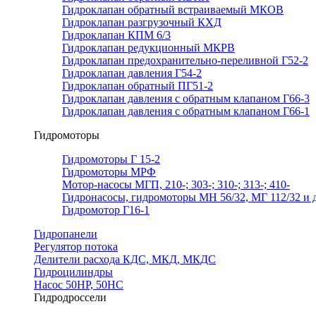
Гидроклапан обратный встраиваемый МКОВ
Гидроклапан разгрузочный КХД
Гидроклапан КПМ 6/3
Гидроклапан редукционный МКРВ
Гидроклапан предохранительно-переливной Г52-2
Гидроклапан давления Г54-2
Гидроклапан обратный ПГ51-2
Гидроклапан давления с обратным клапаном Г66-3
Гидроклапан давления с обратным клапаном Г66-1
Гидромоторы
Гидромоторы Г 15-2
Гидромоторы МРФ
Мотор-насосы МГП, 210-; 303-; 310-; 313-; 410-
Гидронасосы, гидромоторы МН 56/32, МГ 112/32 и д
Гидромотор Г16-1
Гидропанели
Регулятор потока
Делители расхода КДС, МКД, МКДС
Гидроцилиндры
Насос 50НР, 50НС
Гидродроссели