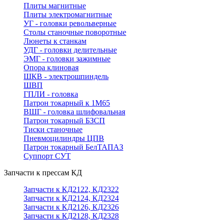
Плиты магнитные
Плиты электромагнитные
УГ - головки револьверные
Столы станочные поворотные
Люнеты к станкам
УДГ - головки делительные
ЭМГ - головки зажимные
Опора клиновая
ШКВ - электрошпиндель
ШВП
ГПЛИ - головка
Патрон токарный к 1М65
ВШГ - головка шлифовальная
Патрон токарный БЗСП
Тиски станочные
Пневмоцилиндры ЦПВ
Патрон токарный БелТАПАЗ
Суппорт СУТ
Запчасти к прессам КД
Запчасти к КД2122, КД2322
Запчасти к КД2124, КД2324
Запчасти к КД2126, КД2326
Запчасти к КД2128, КД2328