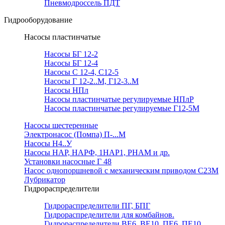
Пневмодроссель ПДТ
Гидрооборудование
Насосы пластинчатые
Насосы БГ 12-2
Насосы БГ 12-4
Насосы С 12-4, С12-5
Насосы Г 12-2..М, Г12-3..М
Насосы НПл
Насосы пластинчатые регулируемые НПлР
Насосы пластинчатые регулируемые Г12-5М
Насосы шестеренные
Электронасос (Помпа) П-...М
Насосы Н4..У
Насосы НАР, НАРФ, 1НАР1, РНАМ и др.
Установки насосные Г 48
Насос однопоршневой с механическим приводом С23М
Лубрикатор
Гидрораспределители
Гидрораспределители ПГ, БПГ
Гидрораспределители для комбайнов.
Гидрораспределители ВЕ6, ВЕ10, ПЕ6, ПЕ10