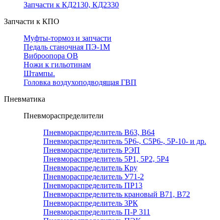
Запчасти к КД2130, КД2330
Запчасти к КПО
Муфты-тормоз и запчасти
Педаль станочная ПЭ-1М
Виброопора ОВ
Ножи к гильотинам
Штампы.
Головка воздухоподводящая ГВП
Пневматика
Пневмораспределители
Пневмораспределитель В63, В64
Пневмораспределитель 5Р6-, С5Р6-, 5Р-10- и др.
Пневмораспределитель РЭП
Пневмораспределитель 5Р1, 5Р2, 5Р4
Пневмораспределитель Кру
Пневмораспределитель У71-2
Пневмораспределитель ПР13
Пневмораспределитель крановый В71, В72
Пневмораспределитель 3РК
Пневмораспределитель П-Р 311