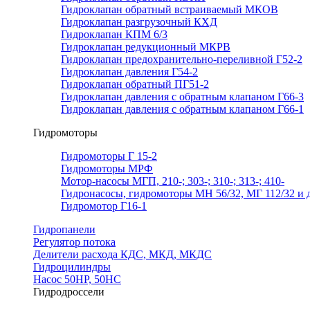
Гидроклапан обратный встраиваемый МКОВ
Гидроклапан разгрузочный КХД
Гидроклапан КПМ 6/3
Гидроклапан редукционный МКРВ
Гидроклапан предохранительно-переливной Г52-2
Гидроклапан давления Г54-2
Гидроклапан обратный ПГ51-2
Гидроклапан давления с обратным клапаном Г66-3
Гидроклапан давления с обратным клапаном Г66-1
Гидромоторы
Гидромоторы Г 15-2
Гидромоторы МРФ
Мотор-насосы МГП, 210-; 303-; 310-; 313-; 410-
Гидронасосы, гидромоторы МН 56/32, МГ 112/32 и д
Гидромотор Г16-1
Гидропанели
Регулятор потока
Делители расхода КДС, МКД, МКДС
Гидроцилиндры
Насос 50НР, 50НС
Гидродроссели