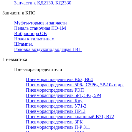
Запчасти к КД2130, КД2330
Запчасти к КПО
Муфты-тормоз и запчасти
Педаль станочная ПЭ-1М
Виброопора ОВ
Ножи к гильотинам
Штампы.
Головка воздухоподводящая ГВП
Пневматика
Пневмораспределители
Пневмораспределитель В63, В64
Пневмораспределитель 5Р6-, С5Р6-, 5Р-10- и др.
Пневмораспределитель РЭП
Пневмораспределитель 5Р1, 5Р2, 5Р4
Пневмораспределитель Кру
Пневмораспределитель У71-2
Пневмораспределитель ПР13
Пневмораспределитель крановый В71, В72
Пневмораспределитель 3РК
Пневмораспределитель П-Р 311