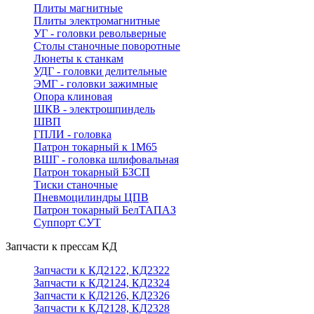
Плиты магнитные
Плиты электромагнитные
УГ - головки револьверные
Столы станочные поворотные
Люнеты к станкам
УДГ - головки делительные
ЭМГ - головки зажимные
Опора клиновая
ШКВ - электрошпиндель
ШВП
ГПЛИ - головка
Патрон токарный к 1М65
ВШГ - головка шлифовальная
Патрон токарный БЗСП
Тиски станочные
Пневмоцилиндры ЦПВ
Патрон токарный БелТАПАЗ
Суппорт СУТ
Запчасти к прессам КД
Запчасти к КД2122, КД2322
Запчасти к КД2124, КД2324
Запчасти к КД2126, КД2326
Запчасти к КД2128, КД2328