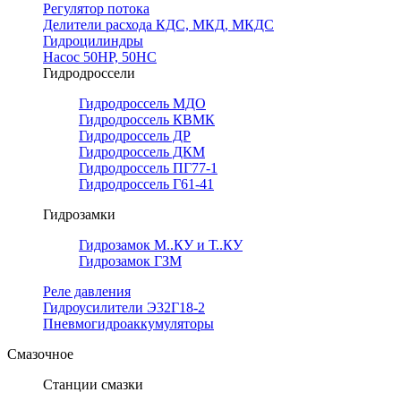
Регулятор потока
Делители расхода КДС, МКД, МКДС
Гидроцилиндры
Насос 50НР, 50НС
Гидродроссели
Гидродроссель МДО
Гидродроссель КВМК
Гидродроссель ДР
Гидродроссель ДКМ
Гидродроссель ПГ77-1
Гидродроссель Г61-41
Гидрозамки
Гидрозамок М..КУ и Т..КУ
Гидрозамок ГЗМ
Реле давления
Гидроусилители Э32Г18-2
Пневмогидроаккумуляторы
Смазочное
Станции смазки