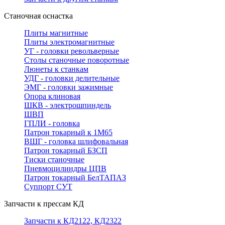
Станочная оснастка
Плиты магнитные
Плиты электромагнитные
УГ - головки револьверные
Столы станочные поворотные
Люнеты к станкам
УДГ - головки делительные
ЭМГ - головки зажимные
Опора клиновая
ШКВ - электрошпиндель
ШВП
ГПЛИ - головка
Патрон токарный к 1М65
ВШГ - головка шлифовальная
Патрон токарный БЗСП
Тиски станочные
Пневмоцилиндры ЦПВ
Патрон токарный БелТАПАЗ
Суппорт СУТ
Запчасти к прессам КД
Запчасти к КД2122, КД2322