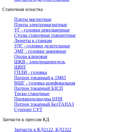
Станочная оснастка
Плиты магнитные
Плиты электромагнитные
УГ - головки револьверные
Столы станочные поворотные
Люнеты к станкам
УДГ - головки делительные
ЭМГ - головки зажимные
Опора клиновая
ШКВ - электрошпиндель
ШВП
ГПЛИ - головка
Патрон токарный к 1М65
ВШГ - головка шлифовальная
Патрон токарный БЗСП
Тиски станочные
Пневмоцилиндры ЦПВ
Патрон токарный БелТАПАЗ
Суппорт СУТ
Запчасти к прессам КД
Запчасти к КД2122, КД2322