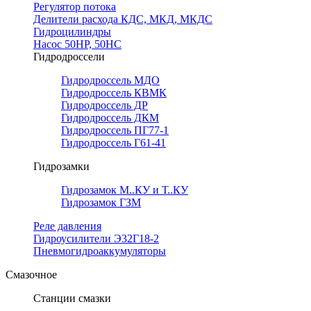
Регулятор потока
Делители расхода КДС, МКД, МКДС
Гидроцилиндры
Насос 50НР, 50НС
Гидродроссели
Гидродроссель МДО
Гидродроссель КВМК
Гидродроссель ДР
Гидродроссель ДКМ
Гидродроссель ПГ77-1
Гидродроссель Г61-41
Гидрозамки
Гидрозамок М..КУ и Т..КУ
Гидрозамок ГЗМ
Реле давления
Гидроусилители Э32Г18-2
Пневмогидроаккумуляторы
Смазочное
Станции смазки