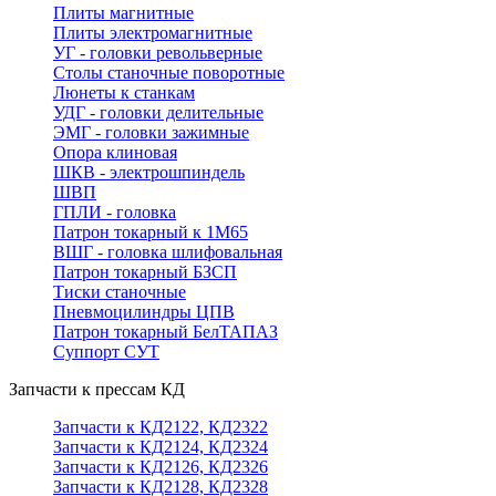
Плиты магнитные
Плиты электромагнитные
УГ - головки револьверные
Столы станочные поворотные
Люнеты к станкам
УДГ - головки делительные
ЭМГ - головки зажимные
Опора клиновая
ШКВ - электрошпиндель
ШВП
ГПЛИ - головка
Патрон токарный к 1М65
ВШГ - головка шлифовальная
Патрон токарный БЗСП
Тиски станочные
Пневмоцилиндры ЦПВ
Патрон токарный БелТАПАЗ
Суппорт СУТ
Запчасти к прессам КД
Запчасти к КД2122, КД2322
Запчасти к КД2124, КД2324
Запчасти к КД2126, КД2326
Запчасти к КД2128, КД2328