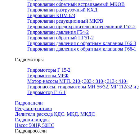
Гидроклапан обратный встраиваемый МКОВ
Гидроклапан разгрузочный КХД
Гидроклапан КПМ 6/3
Гидроклапан редукционный МКРВ
Гидроклапан предохранительно-переливной Г52-2
Гидроклапан давления Г54-2
Гидроклапан обратный ПГ51-2
Гидроклапан давления с обратным клапаном Г66-3
Гидроклапан давления с обратным клапаном Г66-1
Гидромоторы
Гидромоторы Г 15-2
Гидромоторы МРФ
Мотор-насосы МГП, 210-; 303-; 310-; 313-; 410-
Гидронасосы, гидромоторы МН 56/32, МГ 112/32 и д
Гидромотор Г16-1
Гидропанели
Регулятор потока
Делители расхода КДС, МКД, МКДС
Гидроцилиндры
Насос 50НР, 50НС
Гидродроссели