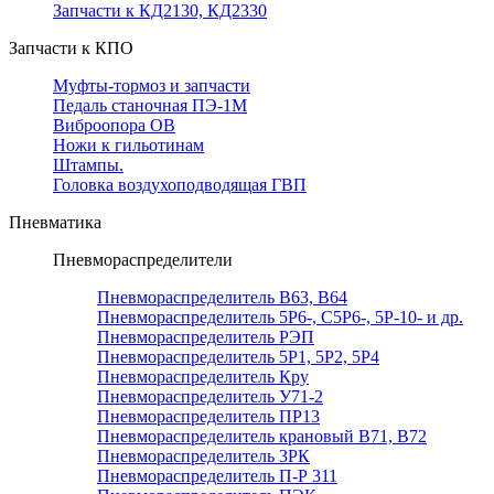
Запчасти к КД2130, КД2330
Запчасти к КПО
Муфты-тормоз и запчасти
Педаль станочная ПЭ-1М
Виброопора ОВ
Ножи к гильотинам
Штампы.
Головка воздухоподводящая ГВП
Пневматика
Пневмораспределители
Пневмораспределитель В63, В64
Пневмораспределитель 5Р6-, С5Р6-, 5Р-10- и др.
Пневмораспределитель РЭП
Пневмораспределитель 5Р1, 5Р2, 5Р4
Пневмораспределитель Кру
Пневмораспределитель У71-2
Пневмораспределитель ПР13
Пневмораспределитель крановый В71, В72
Пневмораспределитель 3РК
Пневмораспределитель П-Р 311