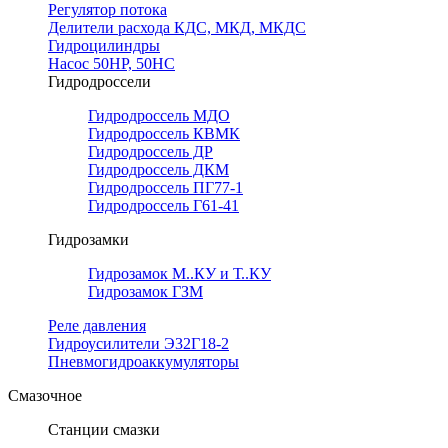
Регулятор потока
Делители расхода КДС, МКД, МКДС
Гидроцилиндры
Насос 50НР, 50НС
Гидродроссели
Гидродроссель МДО
Гидродроссель КВМК
Гидродроссель ДР
Гидродроссель ДКМ
Гидродроссель ПГ77-1
Гидродроссель Г61-41
Гидрозамки
Гидрозамок М..КУ и Т..КУ
Гидрозамок ГЗМ
Реле давления
Гидроусилители Э32Г18-2
Пневмогидроаккумуляторы
Смазочное
Станции смазки