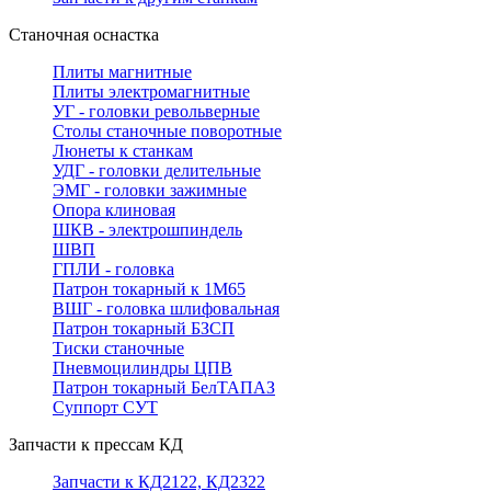
Станочная оснастка
Плиты магнитные
Плиты электромагнитные
УГ - головки револьверные
Столы станочные поворотные
Люнеты к станкам
УДГ - головки делительные
ЭМГ - головки зажимные
Опора клиновая
ШКВ - электрошпиндель
ШВП
ГПЛИ - головка
Патрон токарный к 1М65
ВШГ - головка шлифовальная
Патрон токарный БЗСП
Тиски станочные
Пневмоцилиндры ЦПВ
Патрон токарный БелТАПАЗ
Суппорт СУТ
Запчасти к прессам КД
Запчасти к КД2122, КД2322