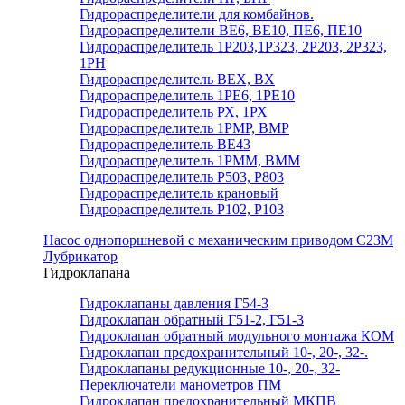
Гидрораспределители для комбайнов.
Гидрораспределители ВЕ6, ВЕ10, ПЕ6, ПЕ10
Гидрораспределитель 1Р203,1Р323, 2Р203, 2Р323,
1РН
Гидрораспределитель ВЕХ, ВХ
Гидрораспределитель 1РЕ6, 1РЕ10
Гидрораспределитель РХ, 1РХ
Гидрораспределитель 1РМР, ВМР
Гидрораспределитель ВЕ43
Гидрораспределитель 1РММ, ВММ
Гидрораспределитель Р503, Р803
Гидрораспределитель крановый
Гидрораспределитель Р102, Р103
Насос однопоршневой с механическим приводом С23М
Лубрикатор
Гидроклапана
Гидроклапаны давления Г54-3
Гидроклапан обратный Г51-2, Г51-3
Гидроклапан обратный модульного монтажа КОМ
Гидроклапан предохранительный 10-, 20-, 32-.
Гидроклапаны редукционные 10-, 20-, 32-
Переключатели манометров ПМ
Гидроклапан предохранительный МКПВ