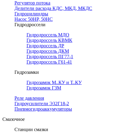
Регулятор потока
Делители расхода КДС, МКД, МКДС
Гидроцилиндры
Насос 50НР, 50НС
Гидродроссели
Гидродроссель МДО
Гидродроссель КВМК
Гидродроссель ДР
Гидродроссель ДКМ
Гидродроссель ПГ77-1
Гидродроссель Г61-41
Гидрозамки
Гидрозамок М..КУ и Т..КУ
Гидрозамок ГЗМ
Реле давления
Гидроусилители Э32Г18-2
Пневмогидроаккумуляторы
Смазочное
Станции смазки