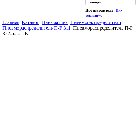
товару
Производитель:
Ин-
терминус
Главная
Каталог
Пневматика
Пневмораспределители
Пневмораспределитель П-Р 311
Пневмораспределитель П-Р
322-6-1-…В
(863)
226-93-
59
(863)
226-93-
80