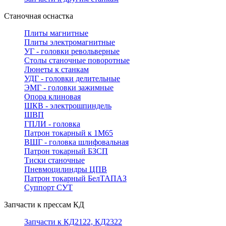
Станочная оснастка
Плиты магнитные
Плиты электромагнитные
УГ - головки револьверные
Столы станочные поворотные
Люнеты к станкам
УДГ - головки делительные
ЭМГ - головки зажимные
Опора клиновая
ШКВ - электрошпиндель
ШВП
ГПЛИ - головка
Патрон токарный к 1М65
ВШГ - головка шлифовальная
Патрон токарный БЗСП
Тиски станочные
Пневмоцилиндры ЦПВ
Патрон токарный БелТАПАЗ
Суппорт СУТ
Запчасти к прессам КД
Запчасти к КД2122, КД2322