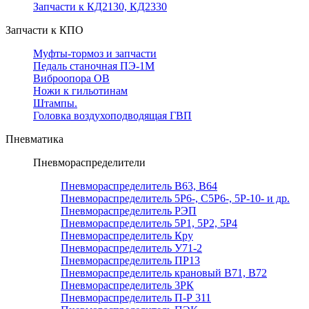
Запчасти к КД2130, КД2330
Запчасти к КПО
Муфты-тормоз и запчасти
Педаль станочная ПЭ-1М
Виброопора ОВ
Ножи к гильотинам
Штампы.
Головка воздухоподводящая ГВП
Пневматика
Пневмораспределители
Пневмораспределитель В63, В64
Пневмораспределитель 5Р6-, С5Р6-, 5Р-10- и др.
Пневмораспределитель РЭП
Пневмораспределитель 5Р1, 5Р2, 5Р4
Пневмораспределитель Кру
Пневмораспределитель У71-2
Пневмораспределитель ПР13
Пневмораспределитель крановый В71, В72
Пневмораспределитель 3РК
Пневмораспределитель П-Р 311