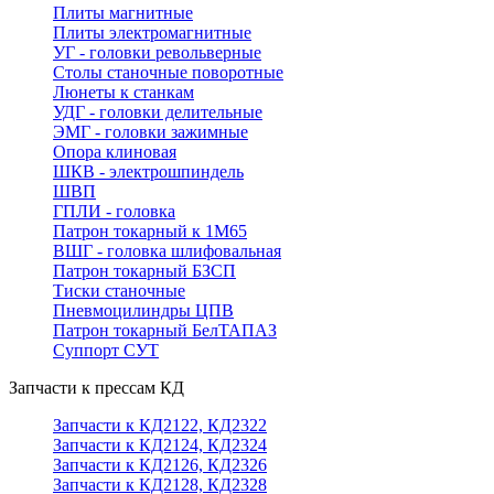
Плиты магнитные
Плиты электромагнитные
УГ - головки револьверные
Столы станочные поворотные
Люнеты к станкам
УДГ - головки делительные
ЭМГ - головки зажимные
Опора клиновая
ШКВ - электрошпиндель
ШВП
ГПЛИ - головка
Патрон токарный к 1М65
ВШГ - головка шлифовальная
Патрон токарный БЗСП
Тиски станочные
Пневмоцилиндры ЦПВ
Патрон токарный БелТАПАЗ
Суппорт СУТ
Запчасти к прессам КД
Запчасти к КД2122, КД2322
Запчасти к КД2124, КД2324
Запчасти к КД2126, КД2326
Запчасти к КД2128, КД2328