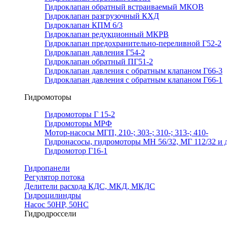
Гидроклапан обратный встраиваемый МКОВ
Гидроклапан разгрузочный КХД
Гидроклапан КПМ 6/3
Гидроклапан редукционный МКРВ
Гидроклапан предохранительно-переливной Г52-2
Гидроклапан давления Г54-2
Гидроклапан обратный ПГ51-2
Гидроклапан давления с обратным клапаном Г66-3
Гидроклапан давления с обратным клапаном Г66-1
Гидромоторы
Гидромоторы Г 15-2
Гидромоторы МРФ
Мотор-насосы МГП, 210-; 303-; 310-; 313-; 410-
Гидронасосы, гидромоторы МН 56/32, МГ 112/32 и д
Гидромотор Г16-1
Гидропанели
Регулятор потока
Делители расхода КДС, МКД, МКДС
Гидроцилиндры
Насос 50НР, 50НС
Гидродроссели