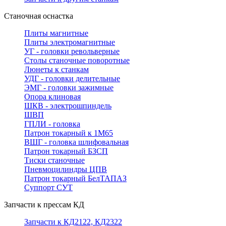
Станочная оснастка
Плиты магнитные
Плиты электромагнитные
УГ - головки револьверные
Столы станочные поворотные
Люнеты к станкам
УДГ - головки делительные
ЭМГ - головки зажимные
Опора клиновая
ШКВ - электрошпиндель
ШВП
ГПЛИ - головка
Патрон токарный к 1М65
ВШГ - головка шлифовальная
Патрон токарный БЗСП
Тиски станочные
Пневмоцилиндры ЦПВ
Патрон токарный БелТАПАЗ
Суппорт СУТ
Запчасти к прессам КД
Запчасти к КД2122, КД2322