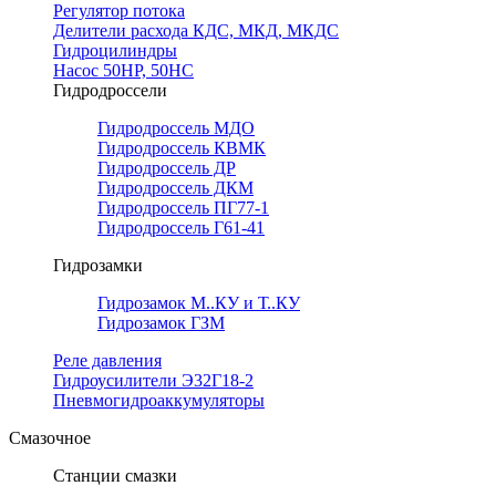
Регулятор потока
Делители расхода КДС, МКД, МКДС
Гидроцилиндры
Насос 50НР, 50НС
Гидродроссели
Гидродроссель МДО
Гидродроссель КВМК
Гидродроссель ДР
Гидродроссель ДКМ
Гидродроссель ПГ77-1
Гидродроссель Г61-41
Гидрозамки
Гидрозамок М..КУ и Т..КУ
Гидрозамок ГЗМ
Реле давления
Гидроусилители Э32Г18-2
Пневмогидроаккумуляторы
Смазочное
Станции смазки