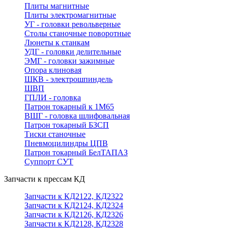
Плиты магнитные
Плиты электромагнитные
УГ - головки револьверные
Столы станочные поворотные
Люнеты к станкам
УДГ - головки делительные
ЭМГ - головки зажимные
Опора клиновая
ШКВ - электрошпиндель
ШВП
ГПЛИ - головка
Патрон токарный к 1М65
ВШГ - головка шлифовальная
Патрон токарный БЗСП
Тиски станочные
Пневмоцилиндры ЦПВ
Патрон токарный БелТАПАЗ
Суппорт СУТ
Запчасти к прессам КД
Запчасти к КД2122, КД2322
Запчасти к КД2124, КД2324
Запчасти к КД2126, КД2326
Запчасти к КД2128, КД2328