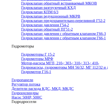
Гидроклапан обратный встраиваемый МКОВ
Гидроклапан разгрузочный КХД
Гидроклапан КПМ 6/3
Гидроклапан редукционный МКРВ
Гидроклапан предохранительно-переливной Г52-2
Гидроклапан давления Г54-2
Гидроклапан обратный ПГ51-2
Гидроклапан давления с обратным клапаном Г66-3
Гидроклапан давления с обратным клапаном Г66-1
Гидромоторы
Гидромоторы Г 15-2
Гидромоторы МРФ
Мотор-насосы МГП, 210-; 303-; 310-; 313-; 410-
Гидронасосы, гидромоторы МН 56/32, МГ 112/32 и д
Гидромотор Г16-1
Гидропанели
Регулятор потока
Делители расхода КДС, МКД, МКДС
Гидроцилиндры
Насос 50НР, 50НС
Гидродроссели