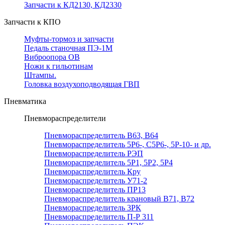
Запчасти к КД2130, КД2330
Запчасти к КПО
Муфты-тормоз и запчасти
Педаль станочная ПЭ-1М
Виброопора ОВ
Ножи к гильотинам
Штампы.
Головка воздухоподводящая ГВП
Пневматика
Пневмораспределители
Пневмораспределитель В63, В64
Пневмораспределитель 5Р6-, С5Р6-, 5Р-10- и др.
Пневмораспределитель РЭП
Пневмораспределитель 5Р1, 5Р2, 5Р4
Пневмораспределитель Кру
Пневмораспределитель У71-2
Пневмораспределитель ПР13
Пневмораспределитель крановый В71, В72
Пневмораспределитель 3РК
Пневмораспределитель П-Р 311