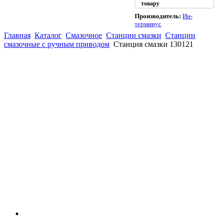
товару
Производитель:
Ин-
терминус
Главная
Каталог
Смазочное
Станции смазки
Станции
смазочные с ручным приводом
Станция смазки 130121
(863)
226-93-
59
(863)
226-93-
80