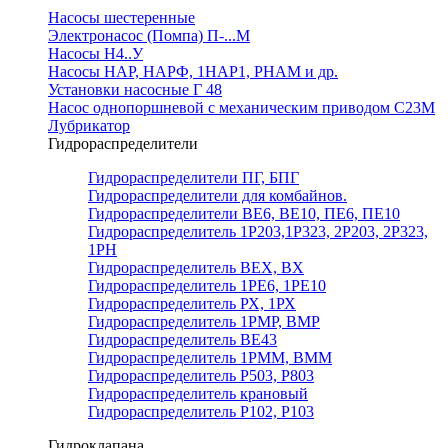
Насосы шестеренные
Электронасос (Помпа) П-...М
Насосы Н4..У
Насосы НАР, НАРФ, 1НАР1, РНАМ и др.
Установки насосные Г 48
Насос однопоршневой с механическим приводом С23М
Лубрикатор
Гидрораспределители
Гидрораспределители ПГ, БПГ
Гидрораспределители для комбайнов.
Гидрораспределители ВЕ6, ВЕ10, ПЕ6, ПЕ10
Гидрораспределитель 1Р203,1Р323, 2Р203, 2Р323,
1РН
Гидрораспределитель ВЕХ, ВХ
Гидрораспределитель 1РЕ6, 1РЕ10
Гидрораспределитель РХ, 1РХ
Гидрораспределитель 1РМР, ВМР
Гидрораспределитель ВЕ43
Гидрораспределитель 1РММ, ВММ
Гидрораспределитель Р503, Р803
Гидрораспределитель крановый
Гидрораспределитель Р102, Р103
Гидроклапана