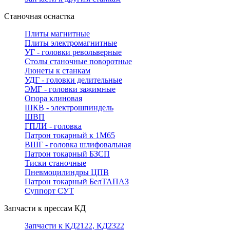
Станочная оснастка
Плиты магнитные
Плиты электромагнитные
УГ - головки револьверные
Столы станочные поворотные
Люнеты к станкам
УДГ - головки делительные
ЭМГ - головки зажимные
Опора клиновая
ШКВ - электрошпиндель
ШВП
ГПЛИ - головка
Патрон токарный к 1М65
ВШГ - головка шлифовальная
Патрон токарный БЗСП
Тиски станочные
Пневмоцилиндры ЦПВ
Патрон токарный БелТАПАЗ
Суппорт СУТ
Запчасти к прессам КД
Запчасти к КД2122, КД2322