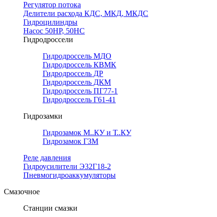
Регулятор потока
Делители расхода КДС, МКД, МКДС
Гидроцилиндры
Насос 50НР, 50НС
Гидродроссели
Гидродроссель МДО
Гидродроссель КВМК
Гидродроссель ДР
Гидродроссель ДКМ
Гидродроссель ПГ77-1
Гидродроссель Г61-41
Гидрозамки
Гидрозамок М..КУ и Т..КУ
Гидрозамок ГЗМ
Реле давления
Гидроусилители Э32Г18-2
Пневмогидроаккумуляторы
Смазочное
Станции смазки