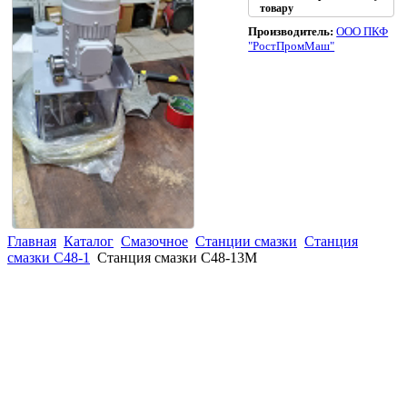
товару
Производитель:
ООО ПКФ
"РостПромМаш"
Главная
Каталог
Смазочное
Станции смазки
Станция
смазки С48-1
Станция смазки С48-13М
(863)
226-93-
59