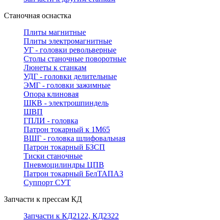
Станочная оснастка
Плиты магнитные
Плиты электромагнитные
УГ - головки револьверные
Столы станочные поворотные
Люнеты к станкам
УДГ - головки делительные
ЭМГ - головки зажимные
Опора клиновая
ШКВ - электрошпиндель
ШВП
ГПЛИ - головка
Патрон токарный к 1М65
ВШГ - головка шлифовальная
Патрон токарный БЗСП
Тиски станочные
Пневмоцилиндры ЦПВ
Патрон токарный БелТАПАЗ
Суппорт СУТ
Запчасти к прессам КД
Запчасти к КД2122, КД2322