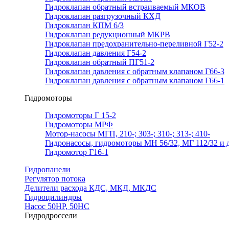
Гидроклапан обратный встраиваемый МКОВ
Гидроклапан разгрузочный КХД
Гидроклапан КПМ 6/3
Гидроклапан редукционный МКРВ
Гидроклапан предохранительно-переливной Г52-2
Гидроклапан давления Г54-2
Гидроклапан обратный ПГ51-2
Гидроклапан давления с обратным клапаном Г66-3
Гидроклапан давления с обратным клапаном Г66-1
Гидромоторы
Гидромоторы Г 15-2
Гидромоторы МРФ
Мотор-насосы МГП, 210-; 303-; 310-; 313-; 410-
Гидронасосы, гидромоторы МН 56/32, МГ 112/32 и д
Гидромотор Г16-1
Гидропанели
Регулятор потока
Делители расхода КДС, МКД, МКДС
Гидроцилиндры
Насос 50НР, 50НС
Гидродроссели