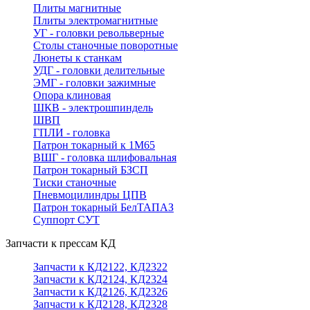
Плиты магнитные
Плиты электромагнитные
УГ - головки револьверные
Столы станочные поворотные
Люнеты к станкам
УДГ - головки делительные
ЭМГ - головки зажимные
Опора клиновая
ШКВ - электрошпиндель
ШВП
ГПЛИ - головка
Патрон токарный к 1М65
ВШГ - головка шлифовальная
Патрон токарный БЗСП
Тиски станочные
Пневмоцилиндры ЦПВ
Патрон токарный БелТАПАЗ
Суппорт СУТ
Запчасти к прессам КД
Запчасти к КД2122, КД2322
Запчасти к КД2124, КД2324
Запчасти к КД2126, КД2326
Запчасти к КД2128, КД2328