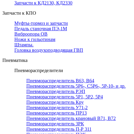
Запчасти к КД2130, КД2330
Запчасти к КПО
Муфты-тормоз и запчасти
Педаль станочная ПЭ-1М
Виброопора ОВ
Ножи к гильотинам
Штампы.
Головка воздухоподводящая ГВП
Пневматика
Пневмораспределители
Пневмораспределитель В63, В64
Пневмораспределитель 5Р6-, С5Р6-, 5Р-10- и др.
Пневмораспределитель РЭП
Пневмораспределитель 5Р1, 5Р2, 5Р4
Пневмораспределитель Кру
Пневмораспределитель У71-2
Пневмораспределитель ПР13
Пневмораспределитель крановый В71, В72
Пневмораспределитель 3РК
Пневмораспределитель П-Р 311