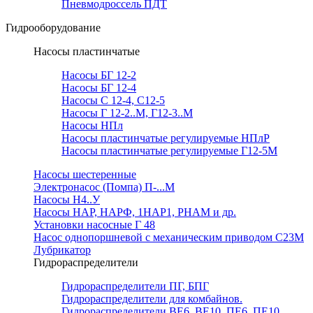
Пневмодроссель ПДТ
Гидрооборудование
Насосы пластинчатые
Насосы БГ 12-2
Насосы БГ 12-4
Насосы С 12-4, С12-5
Насосы Г 12-2..М, Г12-3..М
Насосы НПл
Насосы пластинчатые регулируемые НПлР
Насосы пластинчатые регулируемые Г12-5М
Насосы шестеренные
Электронасос (Помпа) П-...М
Насосы Н4..У
Насосы НАР, НАРФ, 1НАР1, РНАМ и др.
Установки насосные Г 48
Насос однопоршневой с механическим приводом С23М
Лубрикатор
Гидрораспределители
Гидрораспределители ПГ, БПГ
Гидрораспределители для комбайнов.
Гидрораспределители ВЕ6, ВЕ10, ПЕ6, ПЕ10