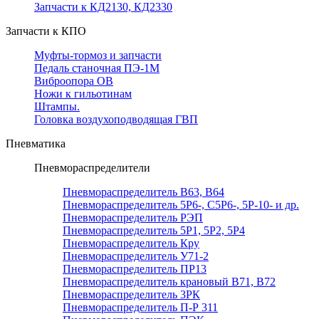
Запчасти к КД2130, КД2330
Запчасти к КПО
Муфты-тормоз и запчасти
Педаль станочная ПЭ-1М
Виброопора ОВ
Ножи к гильотинам
Штампы.
Головка воздухоподводящая ГВП
Пневматика
Пневмораспределители
Пневмораспределитель В63, В64
Пневмораспределитель 5Р6-, С5Р6-, 5Р-10- и др.
Пневмораспределитель РЭП
Пневмораспределитель 5Р1, 5Р2, 5Р4
Пневмораспределитель Кру
Пневмораспределитель У71-2
Пневмораспределитель ПР13
Пневмораспределитель крановый В71, В72
Пневмораспределитель 3РК
Пневмораспределитель П-Р 311