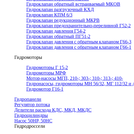
Гидроклапан обратный встраиваемый МКОВ
Гидроклапан разгрузочный КХД
Гидроклапан КПМ 6/3
Гидроклапан редукционный МКРВ
Гидроклапан предохранительно-переливной Г52-2
Гидроклапан давления Г54-2
Гидроклапан обратный ПГ51-2
Гидроклапан давления с обратным клапаном Г66-3
Гидроклапан давления с обратным клапаном Г66-1
Гидромоторы
Гидромоторы Г 15-2
Гидромоторы МРФ
Мотор-насосы МГП, 210-; 303-; 310-; 313-; 410-
Гидронасосы, гидромоторы МН 56/32, МГ 112/32 и д
Гидромотор Г16-1
Гидропанели
Регулятор потока
Делители расхода КДС, МКД, МКДС
Гидроцилиндры
Насос 50НР, 50НС
Гидродроссели