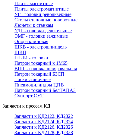
Плиты магнитные
Плиты электромагнитные
УГ - головки револьверные
Столы станочные поворотные
Люнеты к станкам
УДГ - головки делительные
ЭМГ - головки зажимные
Опора клиновая
ШКВ - электрошпиндель
ШВП
ГПЛИ - головка
Патрон токарный к 1М65
ВШГ - головка шлифовальная
Патрон токарный БЗСП
Тиски станочные
Пневмоцилиндры ЦПВ
Патрон токарный БелТАПАЗ
Суппорт СУТ
Запчасти к прессам КД
Запчасти к КД2122, КД2322
Запчасти к КД2124, КД2324
Запчасти к КД2126, КД2326
Запчасти к КД2128, КД2328