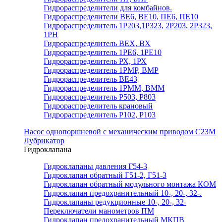
Гидрораспределители для комбайнов.
Гидрораспределители ВЕ6, ВЕ10, ПЕ6, ПЕ10
Гидрораспределитель 1Р203,1Р323, 2Р203, 2Р323,
1РН
Гидрораспределитель ВЕХ, ВХ
Гидрораспределитель 1РЕ6, 1РЕ10
Гидрораспределитель РХ, 1РХ
Гидрораспределитель 1РМР, ВМР
Гидрораспределитель ВЕ43
Гидрораспределитель 1РММ, ВММ
Гидрораспределитель Р503, Р803
Гидрораспределитель крановый
Гидрораспределитель Р102, Р103
Насос однопоршневой с механическим приводом С23М
Лубрикатор
Гидроклапана
Гидроклапаны давления Г54-3
Гидроклапан обратный Г51-2, Г51-3
Гидроклапан обратный модульного монтажа КОМ
Гидроклапан предохранительный 10-, 20-, 32-.
Гидроклапаны редукционные 10-, 20-, 32-
Переключатели манометров ПМ
Гидроклапан предохранительный МКПВ