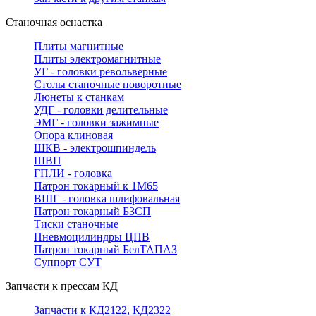
Станочная оснастка
Плиты магнитные
Плиты электромагнитные
УГ - головки револьверные
Столы станочные поворотные
Люнеты к станкам
УДГ - головки делительные
ЭМГ - головки зажимные
Опора клиновая
ШКВ - электрошпиндель
ШВП
ГПЛИ - головка
Патрон токарный к 1М65
ВШГ - головка шлифовальная
Патрон токарный БЗСП
Тиски станочные
Пневмоцилиндры ЦПВ
Патрон токарный БелТАПАЗ
Суппорт СУТ
Запчасти к прессам КД
Запчасти к КД2122, КД2322