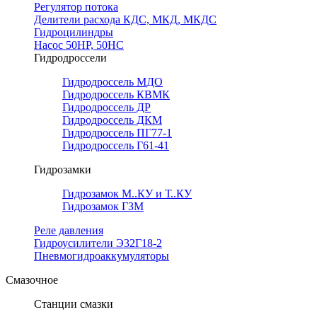
Регулятор потока
Делители расхода КДС, МКД, МКДС
Гидроцилиндры
Насос 50НР, 50НС
Гидродроссели
Гидродроссель МДО
Гидродроссель КВМК
Гидродроссель ДР
Гидродроссель ДКМ
Гидродроссель ПГ77-1
Гидродроссель Г61-41
Гидрозамки
Гидрозамок М..КУ и Т..КУ
Гидрозамок ГЗМ
Реле давления
Гидроусилители Э32Г18-2
Пневмогидроаккумуляторы
Смазочное
Станции смазки