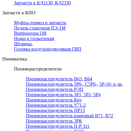
Запчасти к КД2130, КД2330
Запчасти к КПО
Муфты-тормоз и запчасти
Педаль станочная ПЭ-1М
Виброопора ОВ
Ножи к гильотинам
Штампы.
Головка воздухоподводящая ГВП
Пневматика
Пневмораспределители
Пневмораспределитель В63, В64
Пневмораспределитель 5Р6-, С5Р6-, 5Р-10- и др.
Пневмораспределитель РЭП
Пневмораспределитель 5Р1, 5Р2, 5Р4
Пневмораспределитель Кру
Пневмораспределитель У71-2
Пневмораспределитель ПР13
Пневмораспределитель крановый В71, В72
Пневмораспределитель 3РК
Пневмораспределитель П-Р 311