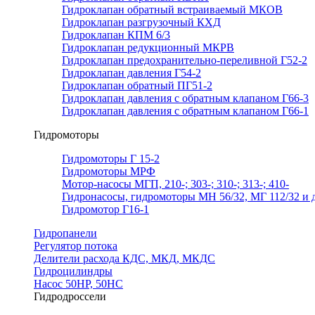
Гидроклапан обратный встраиваемый МКОВ
Гидроклапан разгрузочный КХД
Гидроклапан КПМ 6/3
Гидроклапан редукционный МКРВ
Гидроклапан предохранительно-переливной Г52-2
Гидроклапан давления Г54-2
Гидроклапан обратный ПГ51-2
Гидроклапан давления с обратным клапаном Г66-3
Гидроклапан давления с обратным клапаном Г66-1
Гидромоторы
Гидромоторы Г 15-2
Гидромоторы МРФ
Мотор-насосы МГП, 210-; 303-; 310-; 313-; 410-
Гидронасосы, гидромоторы МН 56/32, МГ 112/32 и д
Гидромотор Г16-1
Гидропанели
Регулятор потока
Делители расхода КДС, МКД, МКДС
Гидроцилиндры
Насос 50НР, 50НС
Гидродроссели