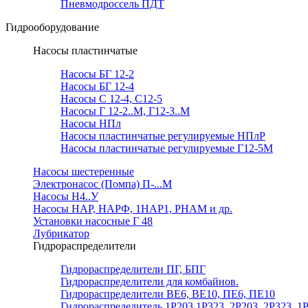
Пневмодроссель ПДТ
Гидрооборудование
Насосы пластинчатые
Насосы БГ 12-2
Насосы БГ 12-4
Насосы С 12-4, С12-5
Насосы Г 12-2..М, Г12-3..М
Насосы НПл
Насосы пластинчатые регулируемые НПлР
Насосы пластинчатые регулируемые Г12-5М
Насосы шестеренные
Электронасос (Помпа) П-...М
Насосы Н4..У
Насосы НАР, НАРФ, 1НАР1, РНАМ и др.
Установки насосные Г 48
Лубрикатор
Гидрораспределители
Гидрораспределители ПГ, БПГ
Гидрораспределители для комбайнов.
Гидрораспределители ВЕ6, ВЕ10, ПЕ6, ПЕ10
Гидрораспределитель 1Р203,1Р323, 2Р203, 2Р323, 1