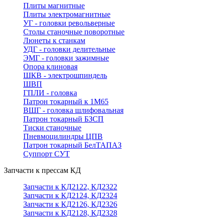
Плиты магнитные
Плиты электромагнитные
УГ - головки револьверные
Столы станочные поворотные
Люнеты к станкам
УДГ - головки делительные
ЭМГ - головки зажимные
Опора клиновая
ШКВ - электрошпиндель
ШВП
ГПЛИ - головка
Патрон токарный к 1М65
ВШГ - головка шлифовальная
Патрон токарный БЗСП
Тиски станочные
Пневмоцилиндры ЦПВ
Патрон токарный БелТАПАЗ
Суппорт СУТ
Запчасти к прессам КД
Запчасти к КД2122, КД2322
Запчасти к КД2124, КД2324
Запчасти к КД2126, КД2326
Запчасти к КД2128, КД2328