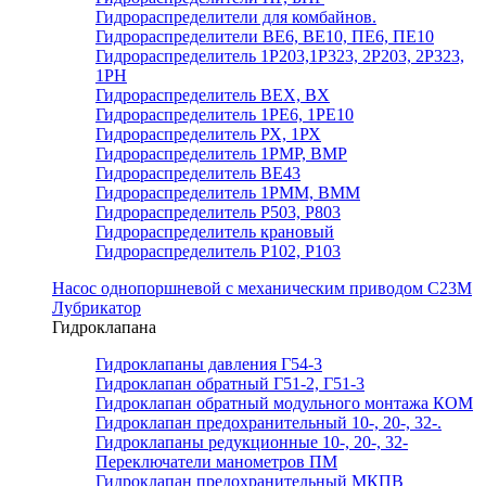
Гидрораспределители для комбайнов.
Гидрораспределители ВЕ6, ВЕ10, ПЕ6, ПЕ10
Гидрораспределитель 1Р203,1Р323, 2Р203, 2Р323,
1РН
Гидрораспределитель ВЕХ, ВХ
Гидрораспределитель 1РЕ6, 1РЕ10
Гидрораспределитель РХ, 1РХ
Гидрораспределитель 1РМР, ВМР
Гидрораспределитель ВЕ43
Гидрораспределитель 1РММ, ВММ
Гидрораспределитель Р503, Р803
Гидрораспределитель крановый
Гидрораспределитель Р102, Р103
Насос однопоршневой с механическим приводом С23М
Лубрикатор
Гидроклапана
Гидроклапаны давления Г54-3
Гидроклапан обратный Г51-2, Г51-3
Гидроклапан обратный модульного монтажа КОМ
Гидроклапан предохранительный 10-, 20-, 32-.
Гидроклапаны редукционные 10-, 20-, 32-
Переключатели манометров ПМ
Гидроклапан предохранительный МКПВ