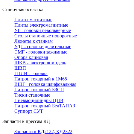
Станочная оснастка
Плиты магнитные
Плиты электромагнитные
УГ - головки револьверные
Столы станочные поворотные
Люнеты к станкам
УДГ - головки делительные
ЭМГ - головки зажимные
Опора клиновая
ШКВ - электрошпиндель
ШВП
ГПЛИ - головка
Патрон токарный к 1М65
ВШГ - головка шлифовальная
Патрон токарный БЗСП
Тиски станочные
Пневмоцилиндры ЦПВ
Патрон токарный БелТАПАЗ
Суппорт СУТ
Запчасти к прессам КД
Запчасти к КД2122, КД2322