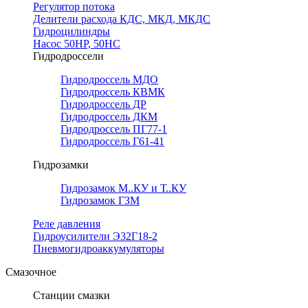
Регулятор потока
Делители расхода КДС, МКД, МКДС
Гидроцилиндры
Насос 50НР, 50НС
Гидродроссели
Гидродроссель МДО
Гидродроссель КВМК
Гидродроссель ДР
Гидродроссель ДКМ
Гидродроссель ПГ77-1
Гидродроссель Г61-41
Гидрозамки
Гидрозамок М..КУ и Т..КУ
Гидрозамок ГЗМ
Реле давления
Гидроусилители Э32Г18-2
Пневмогидроаккумуляторы
Смазочное
Станции смазки