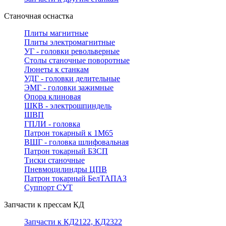
Станочная оснастка
Плиты магнитные
Плиты электромагнитные
УГ - головки револьверные
Столы станочные поворотные
Люнеты к станкам
УДГ - головки делительные
ЭМГ - головки зажимные
Опора клиновая
ШКВ - электрошпиндель
ШВП
ГПЛИ - головка
Патрон токарный к 1М65
ВШГ - головка шлифовальная
Патрон токарный БЗСП
Тиски станочные
Пневмоцилиндры ЦПВ
Патрон токарный БелТАПАЗ
Суппорт СУТ
Запчасти к прессам КД
Запчасти к КД2122, КД2322