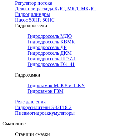
Регулятор потока
Делители расхода КДС, МКД, МКДС
Гидроцилиндры
Насос 50НР, 50НС
Гидродроссели
Гидродроссель МДО
Гидродроссель КВМК
Гидродроссель ДР
Гидродроссель ДКМ
Гидродроссель ПГ77-1
Гидродроссель Г61-41
Гидрозамки
Гидрозамок М..КУ и Т..КУ
Гидрозамок ГЗМ
Реле давления
Гидроусилители Э32Г18-2
Пневмогидроаккумуляторы
Смазочное
Станции смазки