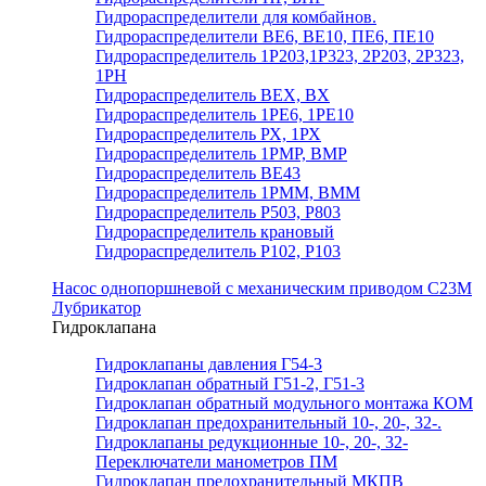
Гидрораспределители для комбайнов.
Гидрораспределители ВЕ6, ВЕ10, ПЕ6, ПЕ10
Гидрораспределитель 1Р203,1Р323, 2Р203, 2Р323,
1РН
Гидрораспределитель ВЕХ, ВХ
Гидрораспределитель 1РЕ6, 1РЕ10
Гидрораспределитель РХ, 1РХ
Гидрораспределитель 1РМР, ВМР
Гидрораспределитель ВЕ43
Гидрораспределитель 1РММ, ВММ
Гидрораспределитель Р503, Р803
Гидрораспределитель крановый
Гидрораспределитель Р102, Р103
Насос однопоршневой с механическим приводом С23М
Лубрикатор
Гидроклапана
Гидроклапаны давления Г54-3
Гидроклапан обратный Г51-2, Г51-3
Гидроклапан обратный модульного монтажа КОМ
Гидроклапан предохранительный 10-, 20-, 32-.
Гидроклапаны редукционные 10-, 20-, 32-
Переключатели манометров ПМ
Гидроклапан предохранительный МКПВ