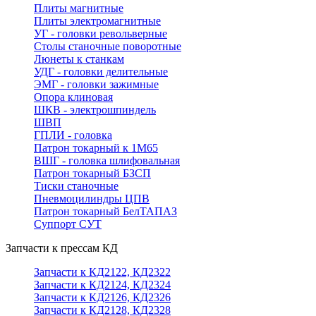
Плиты магнитные
Плиты электромагнитные
УГ - головки револьверные
Столы станочные поворотные
Люнеты к станкам
УДГ - головки делительные
ЭМГ - головки зажимные
Опора клиновая
ШКВ - электрошпиндель
ШВП
ГПЛИ - головка
Патрон токарный к 1М65
ВШГ - головка шлифовальная
Патрон токарный БЗСП
Тиски станочные
Пневмоцилиндры ЦПВ
Патрон токарный БелТАПАЗ
Суппорт СУТ
Запчасти к прессам КД
Запчасти к КД2122, КД2322
Запчасти к КД2124, КД2324
Запчасти к КД2126, КД2326
Запчасти к КД2128, КД2328