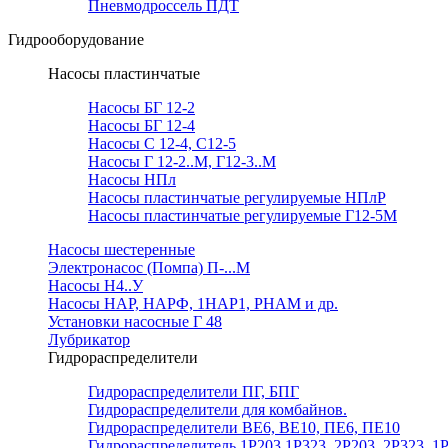
Пневмодроссель ПДТ
Гидрооборудование
Насосы пластинчатые
Насосы БГ 12-2
Насосы БГ 12-4
Насосы С 12-4, С12-5
Насосы Г 12-2..М, Г12-3..М
Насосы НПл
Насосы пластинчатые регулируемые НПлР
Насосы пластинчатые регулируемые Г12-5М
Насосы шестеренные
Электронасос (Помпа) П-...М
Насосы Н4..У
Насосы НАР, НАРФ, 1НАР1, РНАМ и др.
Установки насосные Г 48
Лубрикатор
Гидрораспределители
Гидрораспределители ПГ, БПГ
Гидрораспределители для комбайнов.
Гидрораспределители ВЕ6, ВЕ10, ПЕ6, ПЕ10
Гидрораспределитель 1Р203,1Р323, 2Р203, 2Р323, 1