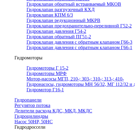
Гидроклапан обратный встраиваемый МКОВ
Гидроклапан разгрузочный КХД
Гидроклапан КПМ 6/3
Гидроклапан редукционный МКРВ
Гидроклапан предохранительно-переливной Г52-2
Гидроклапан давления Г54-2
Гидроклапан обратный ПГ51-2
Гидроклапан давления с обратным клапаном Г66-3
Гидроклапан давления с обратным клапаном Г66-1
Гидромоторы
Гидромоторы Г 15-2
Гидромоторы МРФ
Мотор-насосы МГП, 210-; 303-; 310-; 313-; 410-
Гидронасосы, гидромоторы МН 56/32, МГ 112/32 и д
Гидромотор Г16-1
Гидропанели
Регулятор потока
Делители расхода КДС, МКД, МКДС
Гидроцилиндры
Насос 50НР, 50НС
Гидродроссели