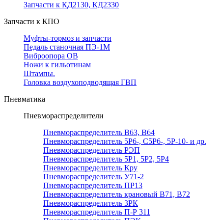
Запчасти к КД2130, КД2330
Запчасти к КПО
Муфты-тормоз и запчасти
Педаль станочная ПЭ-1М
Виброопора ОВ
Ножи к гильотинам
Штампы.
Головка воздухоподводящая ГВП
Пневматика
Пневмораспределители
Пневмораспределитель В63, В64
Пневмораспределитель 5Р6-, С5Р6-, 5Р-10- и др.
Пневмораспределитель РЭП
Пневмораспределитель 5Р1, 5Р2, 5Р4
Пневмораспределитель Кру
Пневмораспределитель У71-2
Пневмораспределитель ПР13
Пневмораспределитель крановый В71, В72
Пневмораспределитель 3РК
Пневмораспределитель П-Р 311