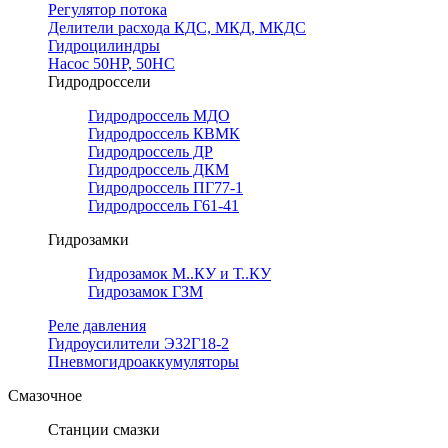
Регулятор потока
Делители расхода КДС, МКД, МКДС
Гидроцилиндры
Насос 50НР, 50НС
Гидродроссели
Гидродроссель МДО
Гидродроссель КВМК
Гидродроссель ДР
Гидродроссель ДКМ
Гидродроссель ПГ77-1
Гидродроссель Г61-41
Гидрозамки
Гидрозамок М..КУ и Т..КУ
Гидрозамок ГЗМ
Реле давления
Гидроусилители Э32Г18-2
Пневмогидроаккумуляторы
Смазочное
Станции смазки