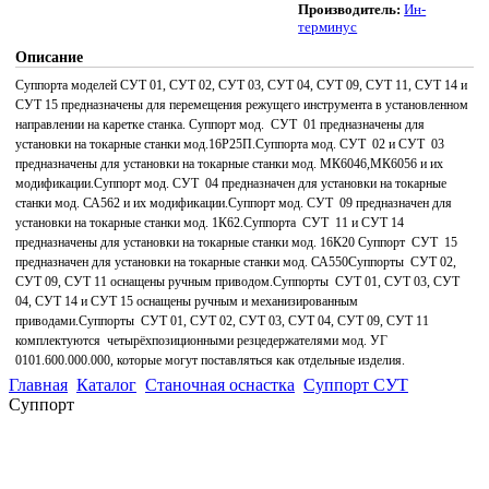
Производитель:
Ин-
терминус
Описание
Суппорта моделей СУТ 01, СУТ 02, СУТ 03, СУТ 04, СУТ 09, СУТ 11, СУТ 14 и
СУТ 15 предназначены для перемещения режущего инструмента в установленном
направлении на каретке станка.
Суппорт мод.
СУТ
01 предназначены для
установки на токарные станки мод.16Р25П.
Суппорта мод. СУТ
02 и СУТ
03
предназначены для установки на токарные станки мод. МК6046,МК6056 и их
модификации.
Суппорт мод. СУТ
04 предназначен для установки на токарные
станки мод. СА562 и их модификации.
Суппорт мод. СУТ
09 предназначен для
установки на токарные станки мод. 1К62.
Суппорта
СУТ
11 и СУТ 14
предназначены для установки на токарные станки мод. 16К20
Суппорт
СУТ
15
предназначен для установки на токарные станки мод. СА550
Суппорты
СУТ 02,
СУТ 09, СУТ 11 оснащены ручным приводом.
Суппорты
СУТ 01, СУТ 03, СУТ
04, СУТ 14 и СУТ 15 оснащены ручным и механизированным
приводами.
Суппорты
СУТ 01, СУТ 02, СУТ 03, СУТ 04, СУТ 09, СУТ 11
комплектуются
четырёхпозиционными резцедержателями мод. УГ
0101.600.000.000, которые могут поставляться как отдельные изделия.
Главная
Каталог
Станочная оснастка
Суппорт СУТ
Суппорт
(863)