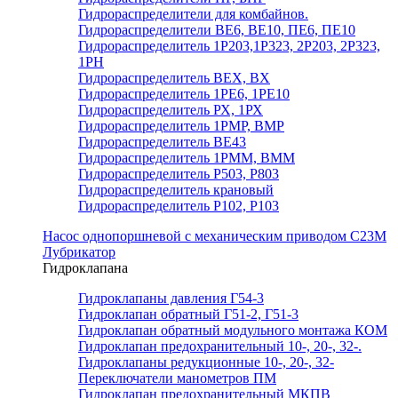
Гидрораспределители для комбайнов.
Гидрораспределители ВЕ6, ВЕ10, ПЕ6, ПЕ10
Гидрораспределитель 1Р203,1Р323, 2Р203, 2Р323,
1РН
Гидрораспределитель ВЕХ, ВХ
Гидрораспределитель 1РЕ6, 1РЕ10
Гидрораспределитель РХ, 1РХ
Гидрораспределитель 1РМР, ВМР
Гидрораспределитель ВЕ43
Гидрораспределитель 1РММ, ВММ
Гидрораспределитель Р503, Р803
Гидрораспределитель крановый
Гидрораспределитель Р102, Р103
Насос однопоршневой с механическим приводом С23М
Лубрикатор
Гидроклапана
Гидроклапаны давления Г54-3
Гидроклапан обратный Г51-2, Г51-3
Гидроклапан обратный модульного монтажа КОМ
Гидроклапан предохранительный 10-, 20-, 32-.
Гидроклапаны редукционные 10-, 20-, 32-
Переключатели манометров ПМ
Гидроклапан предохранительный МКПВ