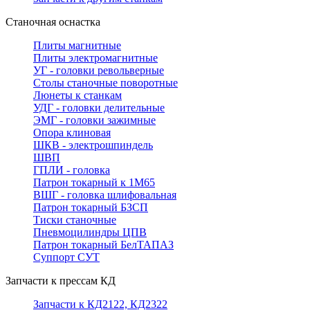
Станочная оснастка
Плиты магнитные
Плиты электромагнитные
УГ - головки револьверные
Столы станочные поворотные
Люнеты к станкам
УДГ - головки делительные
ЭМГ - головки зажимные
Опора клиновая
ШКВ - электрошпиндель
ШВП
ГПЛИ - головка
Патрон токарный к 1М65
ВШГ - головка шлифовальная
Патрон токарный БЗСП
Тиски станочные
Пневмоцилиндры ЦПВ
Патрон токарный БелТАПАЗ
Суппорт СУТ
Запчасти к прессам КД
Запчасти к КД2122, КД2322