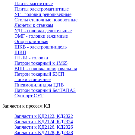
Плиты магнитные
Плиты электромагнитные
УГ - головки револьверные
Столы станочные поворотные
Люнеты к станкам
УДГ - головки делительные
ЭМГ - головки зажимные
Опора клиновая
ШКВ - электрошпиндель
ШВП
ГПЛИ - головка
Патрон токарный к 1М65
ВШГ - головка шлифовальная
Патрон токарный БЗСП
Тиски станочные
Пневмоцилиндры ЦПВ
Патрон токарный БелТАПАЗ
Суппорт СУТ
Запчасти к прессам КД
Запчасти к КД2122, КД2322
Запчасти к КД2124, КД2324
Запчасти к КД2126, КД2326
Запчасти к КД2128, КД2328