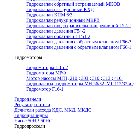
Гидроклапан обратный встраиваемый МКОВ
Гидроклапан разгрузочный КХД
Гидроклапан КПМ 6/3
Гидроклапан редукционный МКРВ
Гидроклапан предохранительно-переливной Г52-2
Гидроклапан давления Г54-2
Гидроклапан обратный ПГ51-2
Гидроклапан давления с обратным клапаном Г66-3
Гидроклапан давления с обратным клапаном Г66-1
Гидромоторы
Гидромоторы Г 15-2
Гидромоторы МРФ
Мотор-насосы МГП, 210-; 303-; 310-; 313-; 410-
Гидронасосы, гидромоторы МН 56/32, МГ 112/32 и д
Гидромотор Г16-1
Гидропанели
Регулятор потока
Делители расхода КДС, МКД, МКДС
Гидроцилиндры
Насос 50НР, 50НС
Гидродроссели