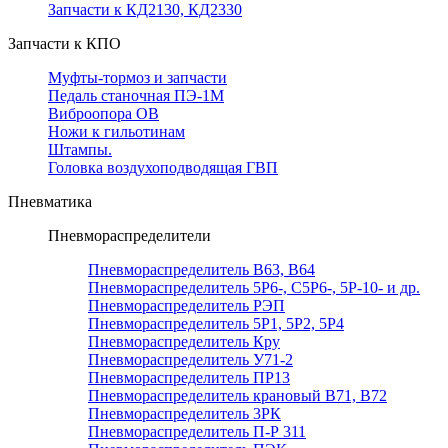
Запчасти к КД2130, КД2330
Запчасти к КПО
Муфты-тормоз и запчасти
Педаль станочная ПЭ-1М
Виброопора ОВ
Ножи к гильотинам
Штампы.
Головка воздухоподводящая ГВП
Пневматика
Пневмораспределители
Пневмораспределитель В63, В64
Пневмораспределитель 5Р6-, С5Р6-, 5Р-10- и др.
Пневмораспределитель РЭП
Пневмораспределитель 5Р1, 5Р2, 5Р4
Пневмораспределитель Кру
Пневмораспределитель У71-2
Пневмораспределитель ПР13
Пневмораспределитель крановый В71, В72
Пневмораспределитель 3РК
Пневмораспределитель П-Р 311