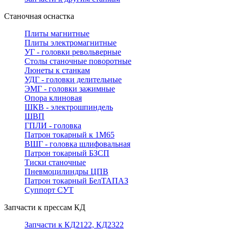
Станочная оснастка
Плиты магнитные
Плиты электромагнитные
УГ - головки револьверные
Столы станочные поворотные
Люнеты к станкам
УДГ - головки делительные
ЭМГ - головки зажимные
Опора клиновая
ШКВ - электрошпиндель
ШВП
ГПЛИ - головка
Патрон токарный к 1М65
ВШГ - головка шлифовальная
Патрон токарный БЗСП
Тиски станочные
Пневмоцилиндры ЦПВ
Патрон токарный БелТАПАЗ
Суппорт СУТ
Запчасти к прессам КД
Запчасти к КД2122, КД2322