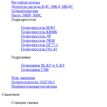
Регулятор потока
Делители расхода КДС, МКД, МКДС
Гидроцилиндры
Насос 50НР, 50НС
Гидродроссели
Гидродроссель МДО
Гидродроссель КВМК
Гидродроссель ДР
Гидродроссель ДКМ
Гидродроссель ПГ77-1
Гидродроссель Г61-41
Гидрозамки
Гидрозамок М..КУ и Т..КУ
Гидрозамок ГЗМ
Реле давления
Гидроусилители Э32Г18-2
Пневмогидроаккумуляторы
Смазочное
Станции смазки