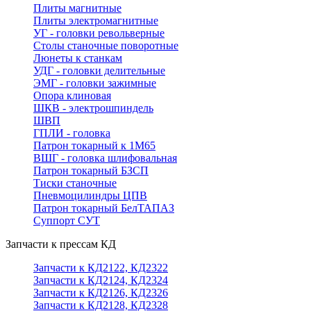
Плиты магнитные
Плиты электромагнитные
УГ - головки револьверные
Столы станочные поворотные
Люнеты к станкам
УДГ - головки делительные
ЭМГ - головки зажимные
Опора клиновая
ШКВ - электрошпиндель
ШВП
ГПЛИ - головка
Патрон токарный к 1М65
ВШГ - головка шлифовальная
Патрон токарный БЗСП
Тиски станочные
Пневмоцилиндры ЦПВ
Патрон токарный БелТАПАЗ
Суппорт СУТ
Запчасти к прессам КД
Запчасти к КД2122, КД2322
Запчасти к КД2124, КД2324
Запчасти к КД2126, КД2326
Запчасти к КД2128, КД2328