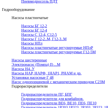
Пневмодроссель ПДТ
Гидрооборудование
Насосы пластинчатые
Насосы БГ 12-2
Насосы БГ 12-4
Насосы С 12-4, С12-5
Насосы Г 12-2..М, Г12-3..М
Насосы НПл
Насосы пластинчатые регулируемые НПлР
Насосы пластинчатые регулируемые Г12-5М
Насосы шестеренные
Электронасос (Помпа) П-...М
Насосы Н4..У
Насосы НАР, НАРФ, 1НАР1, РНАМ и др.
Установки насосные Г 48
Насос однопоршневой с механическим приводом С23М
Гидрораспределители
Гидрораспределители ПГ, БПГ
Гидрораспределители для комбайнов.
Гидрораспределители ВЕ6, ВЕ10, ПЕ6, ПЕ10
Гидрораспределитель 1Р203,1Р323, 2Р203, 2Р323, 1