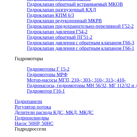
Гидроклапан обратный встраиваемый МКОВ
Гидроклапан разгрузочный КХД
Гидроклапан КПМ 6/3
Гидроклапан редукционный МКРВ
Гидроклапан предохранительно-переливной Г52-2
Гидроклапан давления Г54-2
Гидроклапан обратный ПГ51-2
Гидроклапан давления с обратным клапаном Г66-3
Гидроклапан давления с обратным клапаном Г66-1
Гидромоторы
Гидромоторы Г 15-2
Гидромоторы МРФ
Мотор-насосы МГП, 210-; 303-; 310-; 313-; 410-
Гидронасосы, гидромоторы МН 56/32, МГ 112/32 и д
Гидромотор Г16-1
Гидропанели
Регулятор потока
Делители расхода КДС, МКД, МКДС
Гидроцилиндры
Насос 50НР, 50НС
Гидродроссели