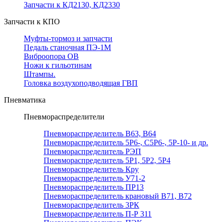
Запчасти к КД2130, КД2330
Запчасти к КПО
Муфты-тормоз и запчасти
Педаль станочная ПЭ-1М
Виброопора ОВ
Ножи к гильотинам
Штампы.
Головка воздухоподводящая ГВП
Пневматика
Пневмораспределители
Пневмораспределитель В63, В64
Пневмораспределитель 5Р6-, С5Р6-, 5Р-10- и др.
Пневмораспределитель РЭП
Пневмораспределитель 5Р1, 5Р2, 5Р4
Пневмораспределитель Кру
Пневмораспределитель У71-2
Пневмораспределитель ПР13
Пневмораспределитель крановый В71, В72
Пневмораспределитель 3РК
Пневмораспределитель П-Р 311