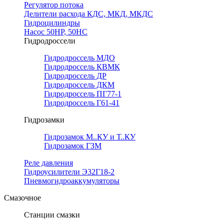
Регулятор потока
Делители расхода КДС, МКД, МКДС
Гидроцилиндры
Насос 50НР, 50НС
Гидродроссели
Гидродроссель МДО
Гидродроссель КВМК
Гидродроссель ДР
Гидродроссель ДКМ
Гидродроссель ПГ77-1
Гидродроссель Г61-41
Гидрозамки
Гидрозамок М..КУ и Т..КУ
Гидрозамок ГЗМ
Реле давления
Гидроусилители Э32Г18-2
Пневмогидроаккумуляторы
Смазочное
Станции смазки