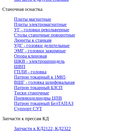
Станочная оснастка
Плиты магнитные
Плиты электромагнитные
УГ - головки револьверные
Столы станочные поворотные
Люнеты к станкам
УДГ - головки делительные
ЭМГ - головки зажимные
Опора клиновая
ШКВ - электрошпиндель
ШВП
ГПЛИ - головка
Патрон токарный к 1М65
ВШГ - головка шлифовальная
Патрон токарный БЗСП
Тиски станочные
Пневмоцилиндры ЦПВ
Патрон токарный БелТАПАЗ
Суппорт СУТ
Запчасти к прессам КД
Запчасти к КД2122, КД2322