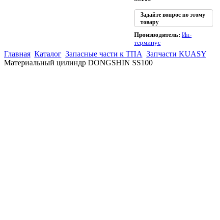
Задайте вопрос по этому
товару
Производитель:
Ин-
терминус
Главная
Каталог
Запасные части к ТПА
Запчасти KUASY
Материальный цилиндр DONGSHIN SS100
(863)
226-93-
59
(863)
226-93-
80